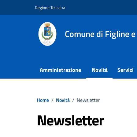
Vai ai contenuti
Vai al footer
Regione Toscana
Comune di Figline e
Amministrazione
Novità
Servizi
Home
/
Novità
/
Newsletter
Newsletter