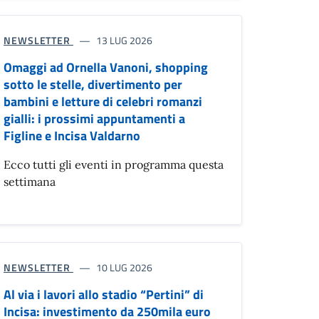
NEWSLETTER
13 LUG 2026
Omaggi ad Ornella Vanoni, shopping
sotto le stelle, divertimento per
bambini e letture di celebri romanzi
gialli: i prossimi appuntamenti a
Figline e Incisa Valdarno
Ecco tutti gli eventi in programma questa
settimana
NEWSLETTER
10 LUG 2026
Al via i lavori allo stadio “Pertini” di
Incisa: investimento da 250mila euro