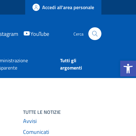
Accedi all'area personale
nstagram
YouTube
Cerca
Apri la b
inistrazione
Tutti gli
sparente
argomenti
TUTTE LE NOTIZIE
Avvisi
Comunicati