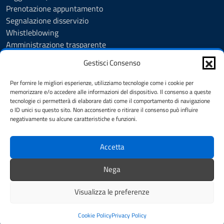
Prenotazione appuntamento
Segnalazione disservizio
Whistleblowing
Amministrazione trasparente
Amministrazione trasparente fino al 29/10/2024
Gestisci Consenso
Nuovo Albo Pretorio
Albo Pretorio
Per fornire le migliori esperienze, utilizziamo tecnologie come i cookie per
Cookie Policy
memorizzare e/o accedere alle informazioni del dispositivo. Il consenso a queste
tecnologie ci permetterà di elaborare dati come il comportamento di navigazione
Informativa privacy
o ID unici su questo sito. Non acconsentire o ritirare il consenso può influire
Dichiarazione di accessibilità
negativamente su alcune caratteristiche e funzioni.
Note legali
Accetta
SEGUICI SU
Nega
Facebook
Instagram
YouTube
Visualizza le preferenze
Mappa del sito
Credits
Cookie Policy
Privacy Policy