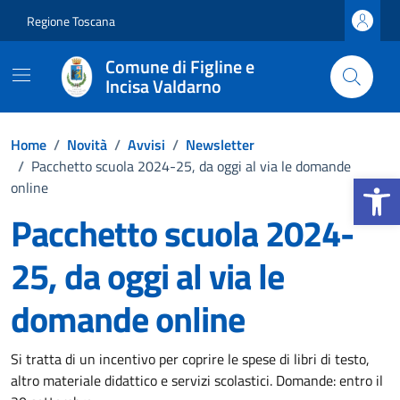
Vai ai contenuti
Vai al footer
Regione Toscana
Comune di Figline e
Incisa Valdarno
Home
/
Novità
/
Avvisi
/
Newsletter
/
Pacchetto scuola 2024-25, da oggi al via le domande
Apri la b
online
Pacchetto scuola 2024-
25, da oggi al via le
domande online
Dettagli della notizia
Si tratta di un incentivo per coprire le spese di libri di testo,
altro materiale didattico e servizi scolastici. Domande: entro il