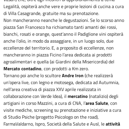
Legalità, ospiterà anche vere e proprie lezioni di cucina a cura
di Villa Casagrande, gratuite ma su prenotazione.
Non mancheranno neanche le degustazioni. Se lo scorso anno
piazza San Francesco ha richiamato tanti amanti dei rossi,
bianchi, rosati e orange, quest’anno il Padiglione vini ospiterà
anche l’olio, in modo da assaggiare, in un luogo solo, due
eccellenze del territorio. E, a proposito di eccellenze, non
mancheranno in piazza Ficino l’area dedicata ai prodotti
agroalimentari e quella (ai Giardini della Misericordia) del
Mercato contadino
, con prodotti a Km zero.
Tornano poi anche lo scultore
Andre Iron
(che realizzerà
un’opera live, con legno e motosega, dedicata ad Autumnia,
nell’area creativa di piazza XXV aprile realizzata in
collaborazione con Verde Idea), il
mercatino
(natalizio) degli
artigiani in corso Mazzini, a cura di CNA, l’
area Salute
, con
visite mediche, screening su prenotazione e iniziative a cura
di Studio Psiche (progetto Psicologo on the road),
FarmaValdarno, Ispro, Società della Salute e Ausl, le
attività