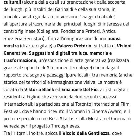
culturali
(alcune delle quali su prenotazione): dalla scoperta
dei luoghi più insoliti del Garibaldi e della sua storia, in
modalità visita guidata e in versione “viaggio teatrale”,
all’apertura straordinaria dei principali luoghi di interesse del
centro figlinese (Collegiata, Fondazione Pratesi, Antica
Spezieria Serristori) , fino all’inaugurazione di una
nuova
mostra
(di arte digitale) a
Palazzo Pretorio
. Si tratta di
Visioni
Generative. Suggestioni digitali tra luce, memoria e
trasformazione
, un’esposizione di arte generativa (realizzata
grazie al supporto di AI e nuove tecnologie) che indaga il
rapporto tra sogno e paesaggi (pure locali), tra memoria (anche
storica del territorio) e immaginazione visiva. La mostra è
curata da
Viktoria Blank
ed
Emanuele Del Fio
, artisti digitali
residenti a Figline che arrivano da due recenti successi
internazionali: la partecipazione al Toronto International Film
Festival, dove hanno ricevuto il Women in Cinema Award, e il
premio speciale come Best AI artists alla Mostra del Cinema di
Venezia per il progetto Through eyes.
Tra i ritorni, inoltre, spicca il
Vicolo della Gentilezza
, dove