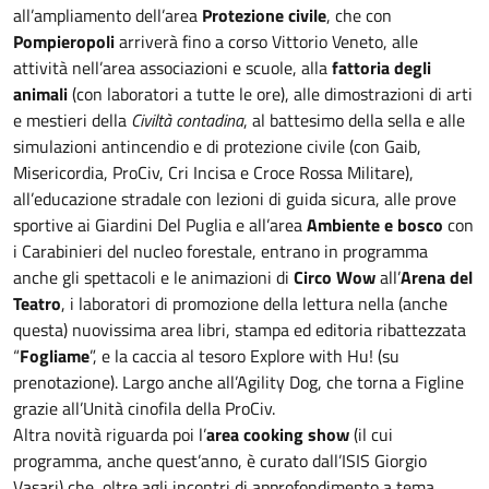
all’ampliamento dell’area
Protezione civile
, che con
Pompieropoli
arriverà fino a corso Vittorio Veneto, alle
attività nell’area associazioni e scuole, alla
fattoria degli
animali
(con laboratori a tutte le ore), alle dimostrazioni di arti
e mestieri della
Civiltà contadina
, al battesimo della sella e alle
simulazioni antincendio e di protezione civile (con Gaib,
Misericordia, ProCiv, Cri Incisa e Croce Rossa Militare),
all’educazione stradale con lezioni di guida sicura, alle prove
sportive ai Giardini Del Puglia e all’area
Ambiente e bosco
con
i Carabinieri del nucleo forestale, entrano in programma
anche gli spettacoli e le animazioni di
Circo Wow
all’
Arena del
Teatro
, i laboratori di promozione della lettura nella (anche
questa) nuovissima area libri, stampa ed editoria ribattezzata
“
Fogliame
”, e la caccia al tesoro Explore with Hu! (su
prenotazione). Largo anche all’Agility Dog, che torna a Figline
grazie all’Unità cinofila della ProCiv.
Altra novità riguarda poi l’
area cooking show
(il cui
programma, anche quest’anno, è curato dall’ISIS Giorgio
Vasari) che, oltre agli incontri di approfondimento a tema