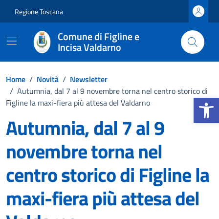
Vai ai contenuti
Vai al footer
Regione Toscana
Comune di Figline e
Incisa Valdarno
Home
/
Novità
/
Newsletter
/
Autumnia, dal 7 al 9 novembre torna nel centro storico di
Apri la b
Figline la maxi-fiera più attesa del Valdarno
Autumnia, dal 7 al 9
novembre torna nel
centro storico di Figline la
maxi-fiera più attesa del