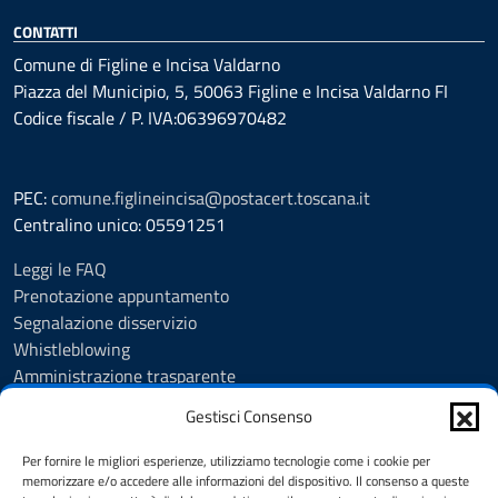
CONTATTI
Comune di Figline e Incisa Valdarno
Piazza del Municipio, 5, 50063 Figline e Incisa Valdarno FI
Codice fiscale / P. IVA:06396970482
PEC:
comune.figlineincisa@postacert.toscana.it
Centralino unico: 05591251
Leggi le FAQ
Prenotazione appuntamento
Segnalazione disservizio
Whistleblowing
Amministrazione trasparente
Amministrazione trasparente fino al 29/10/2024
Gestisci Consenso
Nuovo Albo Pretorio
Albo Pretorio
Per fornire le migliori esperienze, utilizziamo tecnologie come i cookie per
Cookie Policy
memorizzare e/o accedere alle informazioni del dispositivo. Il consenso a queste