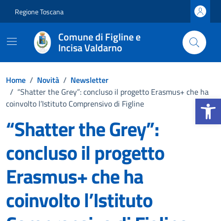
Vai ai contenuti
Vai al footer
Regione Toscana
Comune di Figline e
Incisa Valdarno
Home
/
Novità
/
Newsletter
/
“Shatter the Grey”: concluso il progetto Erasmus+ che ha
Apri la b
coinvolto l’Istituto Comprensivo di Figline
“Shatter the Grey”:
concluso il progetto
Erasmus+ che ha
coinvolto l’Istituto