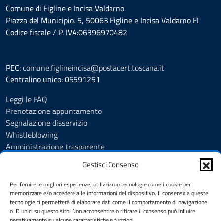
Comune di Figline e Incisa Valdarno
Piazza del Municipio, 5, 50063 Figline e Incisa Valdarno FI
Codice fiscale / P. IVA:06396970482
PEC:
comune.figlineincisa@postacert.toscana.it
Centralino unico: 05591251
Leggi le FAQ
Prenotazione appuntamento
Segnalazione disservizio
Whistleblowing
Amministrazione trasparente
Amministrazione trasparente fino al 29/10/2024
Gestisci Consenso
Nuovo Albo Pretorio
Albo Pretorio
Per fornire le migliori esperienze, utilizziamo tecnologie come i cookie per
Cookie Policy
memorizzare e/o accedere alle informazioni del dispositivo. Il consenso a queste
tecnologie ci permetterà di elaborare dati come il comportamento di navigazione
Informativa privacy
o ID unici su questo sito. Non acconsentire o ritirare il consenso può influire
Dichiarazione di accessibilità
negativamente su alcune caratteristiche e funzioni.