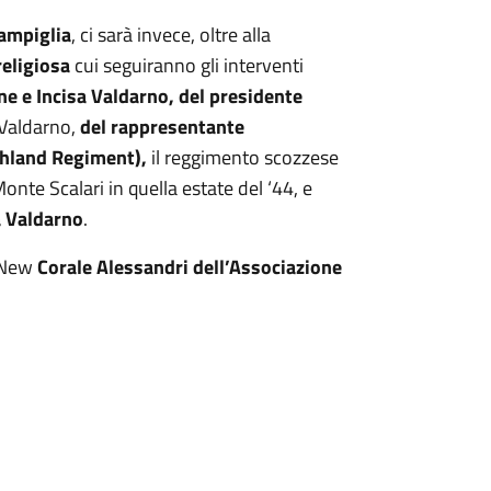
Campiglia
, ci sarà invece, oltre alla
religiosa
cui seguiranno gli interventi
ne e Incisa Valdarno, del presidente
a Valdarno,
del rappresentante
ghland Regiment),
il reggimento scozzese
Monte Scalari in quella estate del ‘44, e
a Valdarno
.
a New
Corale Alessandri dell’Associazione