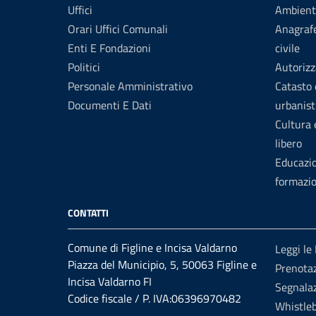
Uffici
Ambient
Orari Uffici Comunali
Anagrafe
Enti E Fondazioni
civile
Politici
Autorizz
Personale Amministrativo
Catasto 
Documenti E Dati
urbanist
Cultura
libero
Educazi
formazi
CONTATTI
Comune di Figline e Incisa Valdarno
Leggi le
Piazza del Municipio, 5, 50063 Figline e
Prenota
Incisa Valdarno FI
Segnalaz
Codice fiscale / P. IVA:06396970482
Whistle