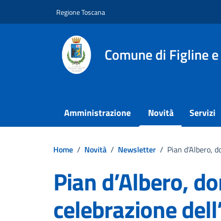
Vai ai contenuti
Vai al footer
Regione Toscana
Comune di Figline e
Amministrazione
Novità
Servizi
Home
/
Novità
/
Newsletter
/
Pian d’Albero, 
Pian d’Albero, d
celebrazione dell