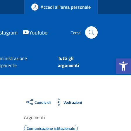
Accedi all'area personale
nstagram
YouTube
Cerca
Apri la b
inistrazione
Tutti gli
sparente
argomenti
Condividi
Vedi azioni
Argomenti
Comunicazione istituzionale