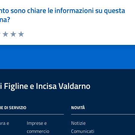
to sono chiare le informazioni su questa
na?
1 stelle su 5
uta 2 stelle su 5
Valuta 3 stelle su 5
Valuta 4 stelle su 5
Valuta 5 stelle su 5
 Figline e Incisa Valdarno
E DI SERVIZIO
NOVITÀ
ura e
Imprese e
Notizie
commercio
Comunicati