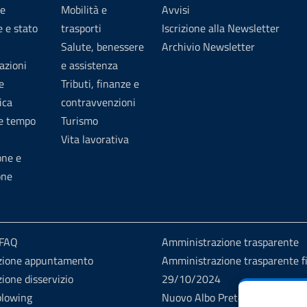
e
Mobilità e
Avvisi
 e stato
trasporti
Iscrizione alla Newsletter
Salute, benessere
Archivio Newsletter
azioni
e assistenza
e
Tributi, finanze e
ica
contravvenzioni
 e tempo
Turismo
Vita lavorativa
one e
one
 FAQ
Amministrazione trasparente
zione appuntamento
Amministrazione trasparente fi
ione disservizio
29/10/2024
blowing
Nuovo Albo Pretorio