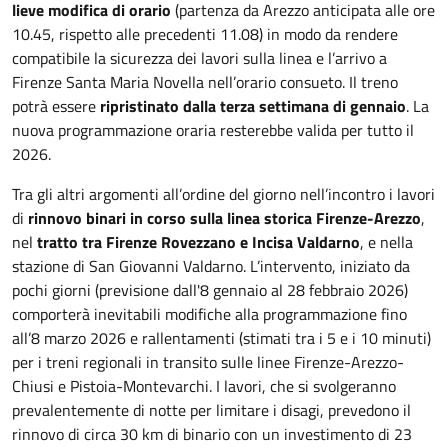
lieve modifica di orario
(partenza da Arezzo anticipata alle ore
10.45, rispetto alle precedenti 11.08) in modo da rendere
compatibile la sicurezza dei lavori sulla linea e l’arrivo a
Firenze Santa Maria Novella nell’orario consueto. Il treno
potrà essere
ripristinato
dalla terza settimana di gennaio
. La
nuova programmazione oraria resterebbe valida per tutto il
2026.
Tra gli altri argomenti all’ordine del giorno nell’incontro i lavori
di
rinnovo binari in corso sulla linea storica Firenze-Arezzo
,
nel
tratto tra Firenze Rovezzano e Incisa Valdarno
, e nella
stazione di San Giovanni Valdarno. L’intervento, iniziato da
pochi giorni (previsione dall'8 gennaio al 28 febbraio 2026)
comporterà inevitabili modifiche alla programmazione fino
all’8 marzo 2026 e rallentamenti (stimati tra i 5 e i 10 minuti)
per i treni regionali in transito sulle linee Firenze-Arezzo-
Chiusi e Pistoia-Montevarchi. I lavori, che si svolgeranno
prevalentemente di notte per limitare i disagi, prevedono il
rinnovo di circa 30 km di binario con un investimento di 23