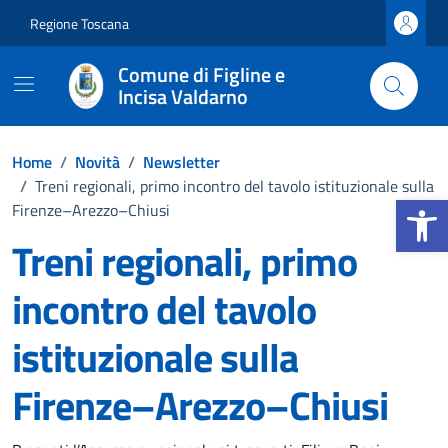
Vai ai contenuti
Vai al footer
Regione Toscana
Comune di Figline e
Incisa Valdarno
Home
/
Novità
/
Newsletter
/
Treni regionali, primo incontro del tavolo istituzionale sulla
Apri la b
Firenze–Arezzo–Chiusi
Treni regionali, primo
incontro del tavolo
istituzionale sulla
Firenze–Arezzo–Chiusi