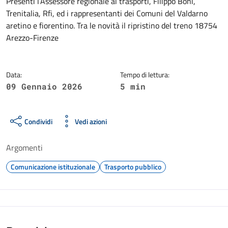
Dettagli della notizia
Presenti l’Assessore regionale ai trasporti, Filippo Boni,
Trenitalia, Rfi, ed i rappresentanti dei Comuni del Valdarno
aretino e fiorentino. Tra le novità il ripristino del treno 18754
Arezzo-Firenze
Data:
Tempo di lettura:
09 Gennaio 2026
5 min
Condividi
Vedi azioni
Argomenti
Comunicazione istituzionale
Trasporto pubblico