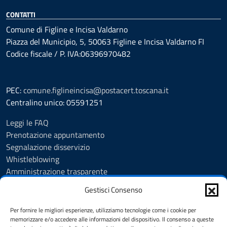
CONTATTI
Comune di Figline e Incisa Valdarno
Piazza del Municipio, 5, 50063 Figline e Incisa Valdarno FI
Codice fiscale / P. IVA:06396970482
PEC:
comune.figlineincisa@postacert.toscana.it
Centralino unico: 05591251
Leggi le FAQ
Prenotazione appuntamento
Segnalazione disservizio
Whistleblowing
Amministrazione trasparente
Amministrazione trasparente fino al 29/10/2024
Gestisci Consenso
Nuovo Albo Pretorio
Albo Pretorio
Per fornire le migliori esperienze, utilizziamo tecnologie come i cookie per
Cookie Policy
memorizzare e/o accedere alle informazioni del dispositivo. Il consenso a queste