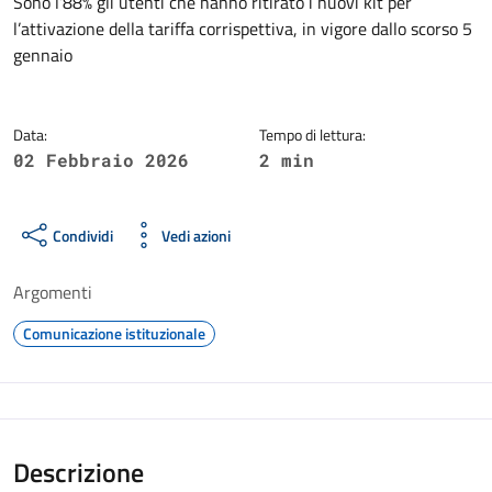
Dettagli della notizia
Sono l’88% gli utenti che hanno ritirato i nuovi kit per
l’attivazione della tariffa corrispettiva, in vigore dallo scorso 5
gennaio
Data:
Tempo di lettura:
02 Febbraio 2026
2 min
Condividi
Vedi azioni
Argomenti
Comunicazione istituzionale
Descrizione