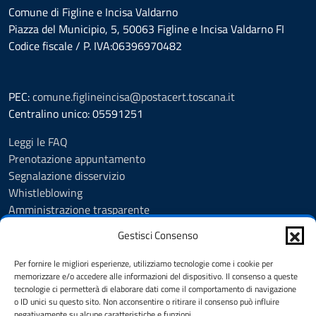
Comune di Figline e Incisa Valdarno
Piazza del Municipio, 5, 50063 Figline e Incisa Valdarno FI
Codice fiscale / P. IVA:06396970482
PEC:
comune.figlineincisa@postacert.toscana.it
Centralino unico: 05591251
Leggi le FAQ
Prenotazione appuntamento
Segnalazione disservizio
Whistleblowing
Amministrazione trasparente
Amministrazione trasparente fino al 29/10/2024
Gestisci Consenso
Nuovo Albo Pretorio
Albo Pretorio
Per fornire le migliori esperienze, utilizziamo tecnologie come i cookie per
Cookie Policy
memorizzare e/o accedere alle informazioni del dispositivo. Il consenso a queste
tecnologie ci permetterà di elaborare dati come il comportamento di navigazione
Informativa privacy
o ID unici su questo sito. Non acconsentire o ritirare il consenso può influire
Dichiarazione di accessibilità
negativamente su alcune caratteristiche e funzioni.