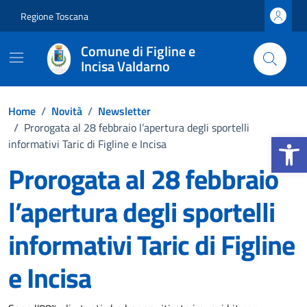
Vai ai contenuti
Vai al footer
Regione Toscana
Comune di Figline e
Incisa Valdarno
Home
/
Novità
/
Newsletter
/
Prorogata al 28 febbraio l’apertura degli sportelli
Apri la b
informativi Taric di Figline e Incisa
Prorogata al 28 febbraio
l’apertura degli sportelli
informativi Taric di Figline
e Incisa