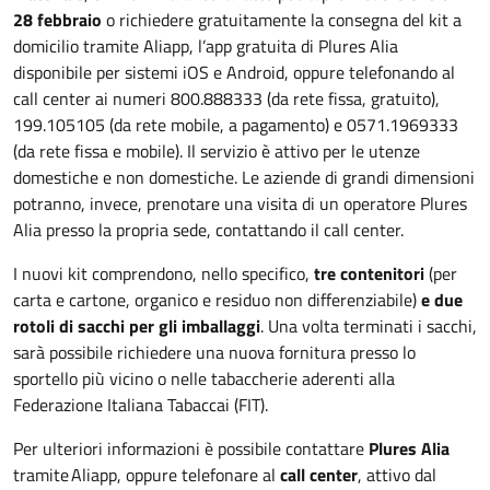
28 febbraio
o richiedere gratuitamente la consegna del kit a
domicilio tramite Aliapp, l’app gratuita di Plures Alia
disponibile per sistemi iOS e Android, oppure telefonando al
call center ai numeri 800.888333 (da rete fissa, gratuito),
199.105105 (da rete mobile, a pagamento) e 0571.1969333
(da rete fissa e mobile). Il servizio è attivo per le utenze
domestiche e non domestiche. Le aziende di grandi dimensioni
potranno, invece, prenotare una visita di un operatore Plures
Alia presso la propria sede, contattando il call center.
I nuovi kit comprendono, nello specifico,
tre contenitori
(per
carta e cartone, organico e residuo non differenziabile)
e due
rotoli di sacchi per gli imballaggi
. Una volta terminati i sacchi,
sarà possibile richiedere una nuova fornitura presso lo
sportello più vicino o nelle tabaccherie aderenti alla
Federazione Italiana Tabaccai (FIT).
Per ulteriori informazioni è possibile contattare
Plures Alia
tramite Aliapp, oppure telefonare al
call center
, attivo dal