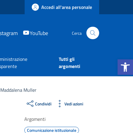
Accedi all'area personale
nstagram
YouTube
Cerca
Apri la b
inistrazione
Tutti gli
sparente
argomenti
di Maddalena Muller
Condividi
Vedi azioni
Argomenti
Comunicazione istituzionale