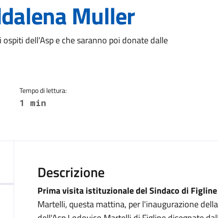
ddalena Muller
a
li ospiti dell'Asp e che saranno poi donate dalle
Tempo di lettura:
1 min
Descrizione
Prima visita istituzionale del Sindaco di Figline
Martelli, questa mattina, per l'inaugurazione dell
dell'Asp Lodovico Martelli di Figline disegnate dal