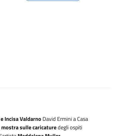
 e Incisa Valdarno
David Ermini a Casa
a
mostra sulle caricature
degli ospiti
l'artista
Maddalena Muller.