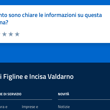
to sono chiare le informazioni su questa
na?
1 stelle su 5
uta 2 stelle su 5
Valuta 3 stelle su 5
Valuta 4 stelle su 5
Valuta 5 stelle su 5
 Figline e Incisa Valdarno
E DI SERVIZIO
NOVITÀ
ura e
Imprese e
Notizie