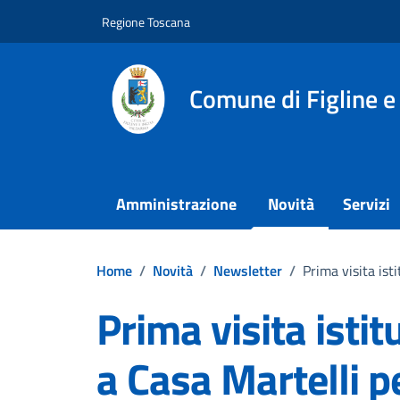
Vai ai contenuti
Vai al footer
Regione Toscana
Comune di Figline e
Amministrazione
Novità
Servizi
Home
/
Novità
/
Newsletter
/
Prima visita ist
Prima visita isti
a Casa Martelli p