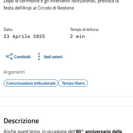
Dettagli della notizia
Dopo le cerimonie e gli interventi istituzionali, prevista la
festa dell'Anpi al Circolo di Restone
Data:
Tempo di lettura:
23 Aprile 2025
2 min
Condividi
Vedi azioni
Argomenti
Comunicazione istituzionale
Tempo libero
Descrizione
Anche quest'anno, in occasione dell'
80° anniversario della