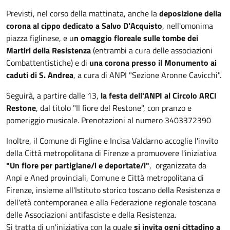
Previsti, nel corso della mattinata, anche la
deposizione della
corona al cippo dedicato a Salvo D'Acquisto
, nell'omonima
piazza figlinese, e u
n omaggio floreale sulle tombe dei
Martiri della Resistenza
(entrambi a cura delle associazioni
Combattentistiche) e di
una corona presso il Monumento ai
caduti di S. Andrea
, a cura di ANPI "Sezione Aronne Cavicchi".
Seguirà, a partire dalle 13,
la festa dell'ANPI al Circolo ARCI
Restone
, dal titolo "Il fiore del Restone", con pranzo e
pomeriggio musicale. Prenotazioni al numero 3403372390
Inoltre, il Comune di Figline e Incisa Valdarno accoglie l'invito
della Città metropolitana di Firenze a promuovere l'iniziativa
"Un fiore per partigiane/i e deportate/i"
, organizzata da
Anpi e Aned provinciali, Comune e Città metropolitana di
Firenze, insieme all'Istituto storico toscano della Resistenza e
dell'età contemporanea e alla Federazione regionale toscana
delle Associazioni antifasciste e della Resistenza.
Si tratta di un'iniziativa con la quale
si invita ogni cittadino a