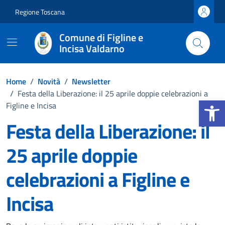
Vai ai contenuti
Vai al footer
Regione Toscana
Comune di Figline e
Incisa Valdarno
Home
/
Novità
/
Newsletter
/
Festa della Liberazione: il 25 aprile doppie celebrazioni a
Apri la b
Figline e Incisa
Festa della Liberazione: il
25 aprile doppie
celebrazioni a Figline e
Incisa