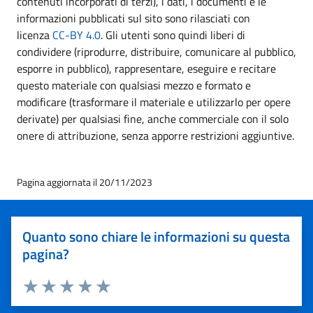
contenuti incorporati di terzi), i dati, i documenti e le
informazioni pubblicati sul sito sono rilasciati con
licenza
CC-BY 4.0
. Gli utenti sono quindi liberi di
condividere (riprodurre, distribuire, comunicare al pubblico,
esporre in pubblico), rappresentare, eseguire e recitare
questo materiale con qualsiasi mezzo e formato e
modificare (trasformare il materiale e utilizzarlo per opere
derivate) per qualsiasi fine, anche commerciale con il solo
onere di attribuzione, senza apporre restrizioni aggiuntive.
Pagina aggiornata il 20/11/2023
Quanto sono chiare le informazioni su questa
pagina?
Valuta 1 stelle su 5
Valuta 2 stelle su 5
Valuta 3 stelle su 5
Valuta 4 stelle su 5
Valuta 5 stelle su 5