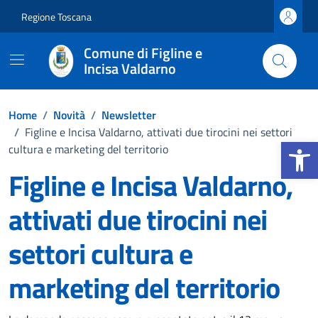
Vai ai contenuti
Vai al footer
Regione Toscana
Comune di Figline e
Incisa Valdarno
Home
/
Novità
/
Newsletter
/
Figline e Incisa Valdarno, attivati due tirocini nei settori
Apri la b
cultura e marketing del territorio
Figline e Incisa Valdarno,
attivati due tirocini nei
settori cultura e
marketing del territorio