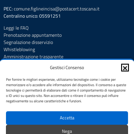
PEC:
comune.figlineincisa@postacert.toscana.it
Centralino unico: 05591251
Leggi le FAQ
Prenotazione appuntamento
Segnalazione disservizio
Whistleblowing
Amministrazione trasparente
Amministrazione trasparente fino al 29/10/2024
Gestisci Consenso
Nuovo Albo Pretorio
Albo Pretorio
Per fornire le migliori esperienze, utilizziamo tecnologie come i cookie per
Cookie Policy
memorizzare e/o accedere alle informazioni del dispositivo. Il consenso a queste
tecnologie ci permetterà di elaborare dati come il comportamento di navigazione
Informativa privacy
o ID unici su questo sito. Non acconsentire o ritirare il consenso può influire
Dichiarazione di accessibilità
negativamente su alcune caratteristiche e funzioni.
Note legali
Accetta
SEGUICI SU
Nega