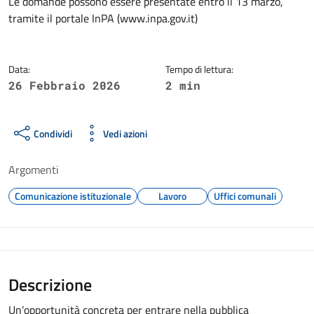
Dettagli della notizia
Le domande possono essere presentate entro il 13 marzo,
tramite il portale InPA (www.inpa.gov.it)
Data:
Tempo di lettura:
26 Febbraio 2026
2 min
Condividi
Vedi azioni
Argomenti
Comunicazione istituzionale
Lavoro
Uffici comunali
Descrizione
Un’opportunità concreta per entrare nella pubblica