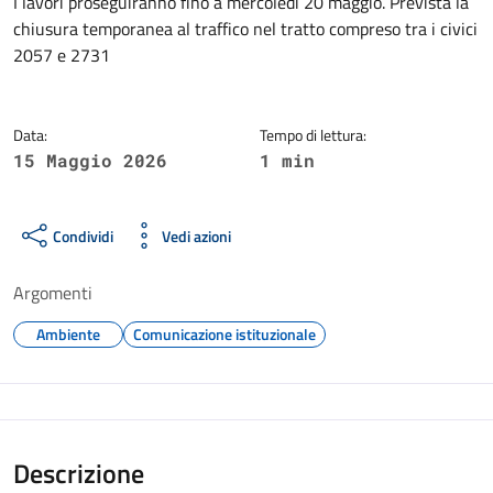
Dettagli della notizia
I lavori proseguiranno fino a mercoledì 20 maggio. Prevista la
chiusura temporanea al traffico nel tratto compreso tra i civici
2057 e 2731
Data:
Tempo di lettura:
15 Maggio 2026
1 min
Condividi
Vedi azioni
Argomenti
Ambiente
Comunicazione istituzionale
Descrizione