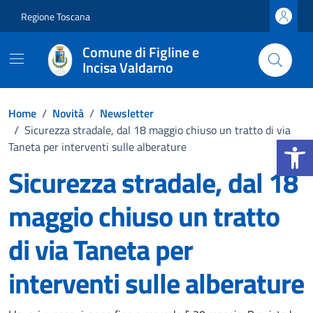
Vai ai contenuti
Vai al footer
Regione Toscana
Comune di Figline e
Incisa Valdarno
Home
/
Novità
/
Newsletter
/
Sicurezza stradale, dal 18 maggio chiuso un tratto di via
Apri la b
Taneta per interventi sulle alberature
Sicurezza stradale, dal 18
maggio chiuso un tratto
di via Taneta per
interventi sulle alberature