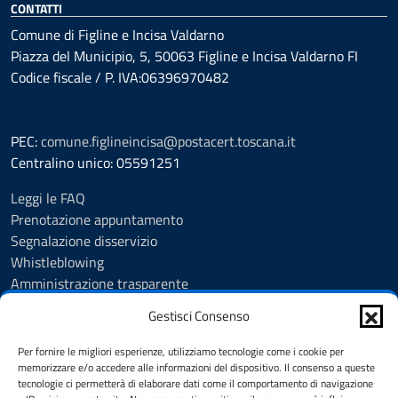
CONTATTI
Comune di Figline e Incisa Valdarno
Piazza del Municipio, 5, 50063 Figline e Incisa Valdarno FI
Codice fiscale / P. IVA:06396970482
PEC:
comune.figlineincisa@postacert.toscana.it
Centralino unico: 05591251
Leggi le FAQ
Prenotazione appuntamento
Segnalazione disservizio
Whistleblowing
Amministrazione trasparente
Amministrazione trasparente fino al 29/10/2024
Gestisci Consenso
Nuovo Albo Pretorio
Albo Pretorio
Per fornire le migliori esperienze, utilizziamo tecnologie come i cookie per
Cookie Policy
memorizzare e/o accedere alle informazioni del dispositivo. Il consenso a queste
tecnologie ci permetterà di elaborare dati come il comportamento di navigazione
Informativa privacy