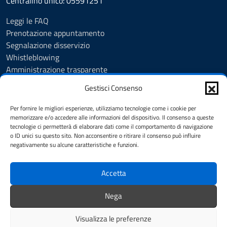
Centralino unico: 05591251
Leggi le FAQ
Prenotazione appuntamento
Segnalazione disservizio
Whistleblowing
Amministrazione trasparente
Amministrazione trasparente fino al 29/10/2024
Gestisci Consenso
Nuovo Albo Pretorio
Albo Pretorio
Per fornire le migliori esperienze, utilizziamo tecnologie come i cookie per
Cookie Policy
memorizzare e/o accedere alle informazioni del dispositivo. Il consenso a queste
tecnologie ci permetterà di elaborare dati come il comportamento di navigazione
Informativa privacy
o ID unici su questo sito. Non acconsentire o ritirare il consenso può influire
Dichiarazione di accessibilità
negativamente su alcune caratteristiche e funzioni.
Note legali
Accetta
SEGUICI SU
Nega
Facebook
Instagram
YouTube
Visualizza le preferenze