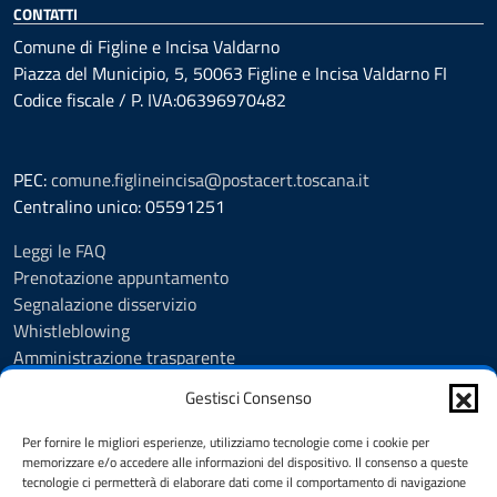
CONTATTI
Comune di Figline e Incisa Valdarno
Piazza del Municipio, 5, 50063 Figline e Incisa Valdarno FI
Codice fiscale / P. IVA:06396970482
PEC:
comune.figlineincisa@postacert.toscana.it
Centralino unico: 05591251
Leggi le FAQ
Prenotazione appuntamento
Segnalazione disservizio
Whistleblowing
Amministrazione trasparente
Amministrazione trasparente fino al 29/10/2024
Gestisci Consenso
Nuovo Albo Pretorio
Albo Pretorio
Per fornire le migliori esperienze, utilizziamo tecnologie come i cookie per
Cookie Policy
memorizzare e/o accedere alle informazioni del dispositivo. Il consenso a queste
tecnologie ci permetterà di elaborare dati come il comportamento di navigazione
Informativa privacy