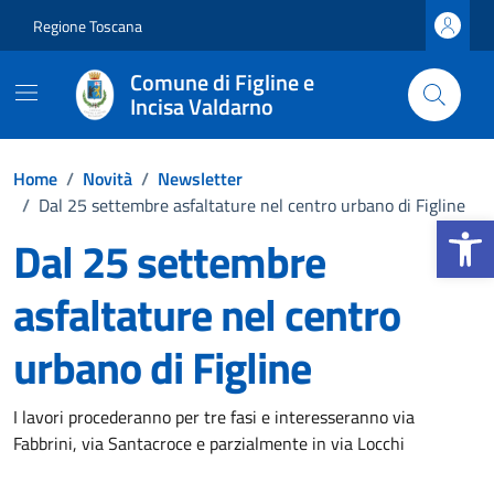
Vai ai contenuti
Vai al footer
Regione Toscana
Comune di Figline e
Incisa Valdarno
Home
/
Novità
/
Newsletter
/
Dal 25 settembre asfaltature nel centro urbano di Figline
Apri la b
Dal 25 settembre
asfaltature nel centro
urbano di Figline
Dettagli della notizia
I lavori procederanno per tre fasi e interesseranno via
Fabbrini, via Santacroce e parzialmente in via Locchi