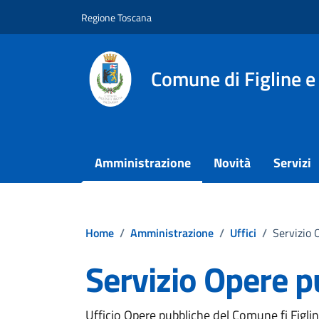
Vai ai contenuti
Vai al footer
Regione Toscana
Comune di Figline e
Amministrazione
Novità
Servizi
Home
/
Amministrazione
/
Uffici
/
Servizio 
Servizio Opere p
Ufficio Opere pubbliche del Comune fi Figlin