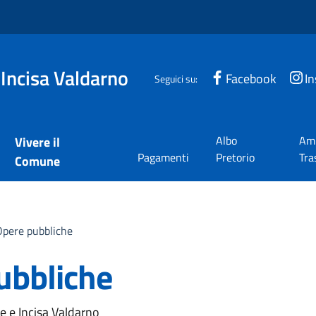
 Incisa Valdarno
Facebook
I
Seguici su:
Albo
Amm
Vivere il
Pagamenti
Pretorio
Tra
Comune
Opere pubbliche
ubbliche
e e Incisa Valdarno