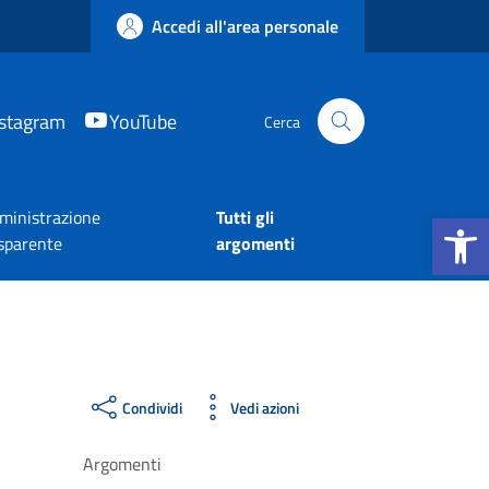
Accedi all'area personale
nstagram
YouTube
Cerca
Apri la b
inistrazione
Tutti gli
sparente
argomenti
Condividi
Vedi azioni
Argomenti