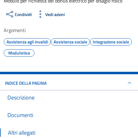
Dettagli del documento
Modulo per richiesta del bonus elettrico per disagio fisico
Condividi
Vedi azioni
Argomenti
Assistenza agli invalidi
Assistenza sociale
Integrazione sociale
Modulistica
INDICE DELLA PAGINA
Descrizione
Documenti
Altri allegati