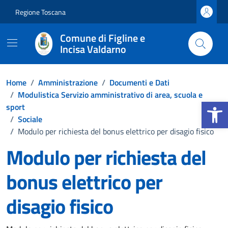
Vai ai contenuti
Vai al footer
Regione Toscana
Comune di Figline e
Incisa Valdarno
Home
/
Amministrazione
/
Documenti e Dati
/
Modulistica Servizio amministrativo di area, scuola e
Apri la b
sport
/
Sociale
/
Modulo per richiesta del bonus elettrico per disagio fisico
Modulo per richiesta del
bonus elettrico per
disagio fisico