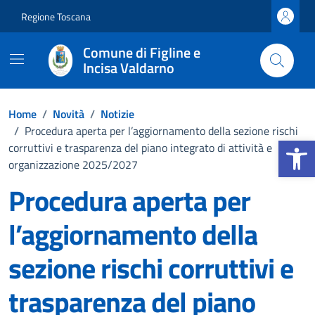
Vai ai contenuti
Vai al footer
Regione Toscana
Comune di Figline e
Incisa Valdarno
Home
/
Novità
/
Notizie
/
Procedura aperta per l’aggiornamento della sezione rischi
Apri la b
corruttivi e trasparenza del piano integrato di attività e
organizzazione 2025/2027
Procedura aperta per
l’aggiornamento della
sezione rischi corruttivi e
trasparenza del piano