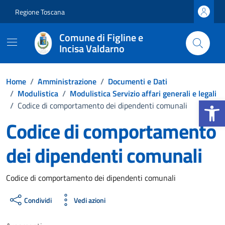
Vai ai contenuti
Vai al footer
Regione Toscana
Comune di Figline e
Incisa Valdarno
Home
/
Amministrazione
/
Documenti e Dati
/
Modulistica
/
Modulistica Servizio affari generali e legali
Apri la b
/
Codice di comportamento dei dipendenti comunali
Codice di comportamento
dei dipendenti comunali
Dettagli del documento
Codice di comportamento dei dipendenti comunali
Condividi
Vedi azioni