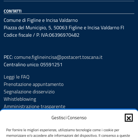
CONTATTI
Comune di Figline e Incisa Valdarno
Piazza del Municipio, 5, 50063 Figline e Incisa Valdarno FI
Codice fiscale / P. IVA:06396970482
PEC:
comune.figlineincisa@postacert.toscana.it
Centralino unico: 05591251
Leggi le FAQ
Prenotazione appuntamento
Segnalazione disservizio
Whistleblowing
Amministrazione trasparente
Amministrazione trasparente fino al 29/10/2024
Gestisci Consenso
Nuovo Albo Pretorio
Albo Pretorio
Per fornire le migliori esperienze, utilizziamo tecnologie come i cookie per
Cookie Policy
memorizzare e/o accedere alle informazioni del dispositivo. Il consenso a queste