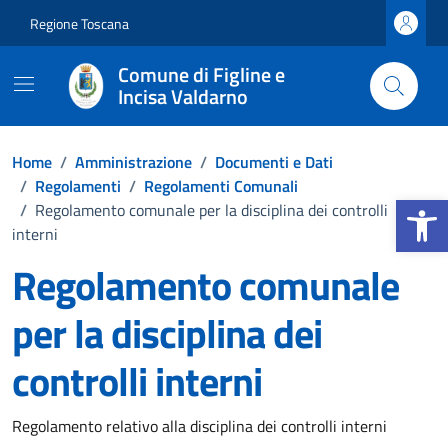
Vai ai contenuti
Vai al footer
Regione Toscana
Comune di Figline e
Incisa Valdarno
Home
/
Amministrazione
/
Documenti e Dati
/
Regolamenti
/
Regolamenti Comunali
Apri la b
/
Regolamento comunale per la disciplina dei controlli
interni
Regolamento comunale
per la disciplina dei
controlli interni
Dettagli del documento
Regolamento relativo alla disciplina dei controlli interni