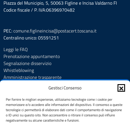
Piazza del Municipio, 5, 50063 Figline e Incisa Valdarno FI
Codice fiscale / P. IVA:06396970482
PEC:
comune.figlineincisa@postacert.toscana.it
Centralino unico: 05591251
Leggi le FAQ
Prenotazione appuntamento
Segnalazione disservizio
Whistleblowing
Amministrazione trasparente
Amministrazione trasparente fino al 29/10/2024
Gestisci Consenso
Nuovo Albo Pretorio
Albo Pretorio
Per fornire le migliori esperienze, utilizziamo tecnologie come i cookie per
Cookie Policy
memorizzare e/o accedere alle informazioni del dispositivo. Il consenso a queste
tecnologie ci permetterà di elaborare dati come il comportamento di navigazione
Informativa privacy
o ID unici su questo sito. Non acconsentire o ritirare il consenso può influire
Dichiarazione di accessibilità
negativamente su alcune caratteristiche e funzioni.
Note legali