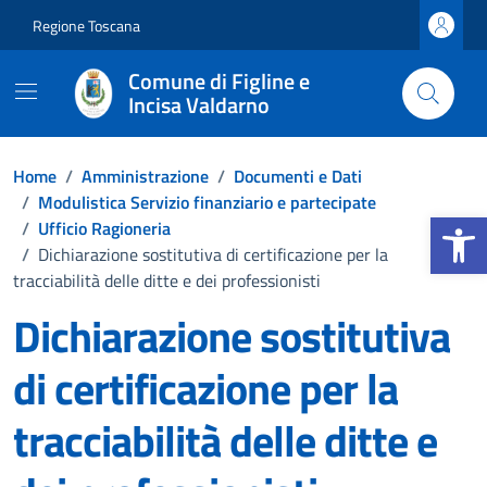
Vai ai contenuti
Vai al footer
Regione Toscana
Comune di Figline e
Incisa Valdarno
Home
/
Amministrazione
/
Documenti e Dati
/
Modulistica Servizio finanziario e partecipate
Apri la b
/
Ufficio Ragioneria
/
Dichiarazione sostitutiva di certificazione per la
tracciabilità delle ditte e dei professionisti
Dichiarazione sostitutiva
di certificazione per la
tracciabilità delle ditte e