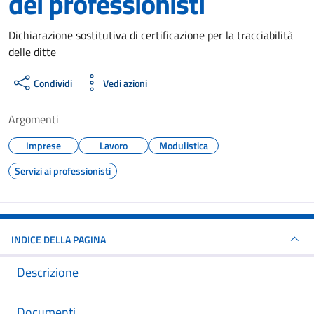
dei professionisti
Dettagli del documento
Dichiarazione sostitutiva di certificazione per la tracciabilità
delle ditte
Condividi
Vedi azioni
Argomenti
Imprese
Lavoro
Modulistica
Servizi ai professionisti
INDICE DELLA PAGINA
Descrizione
Documenti