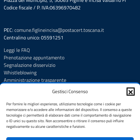
Piazza del Municipio, 5, 50063 Figline e Incisa Valdarno FI
Codice fiscale / P. IVA:06396970482
PEC:
comune.figlineincisa@postacert.toscana.it
Centralino unico: 05591251
Leggi le FAQ
Prenotazione appuntamento
Segnalazione disservizio
Whistleblowing
Amministrazione trasparente
Amministrazione trasparente fino al 29/10/2024
Gestisci Consenso
Nuovo Albo Pretorio
Albo Pretorio
Per fornire le migliori esperienze, utilizziamo tecnologie come i cookie per
Cookie Policy
memorizzare e/o accedere alle informazioni del dispositivo. Il consenso a queste
tecnologie ci permetterà di elaborare dati come il comportamento di navigazione
Informativa privacy
o ID unici su questo sito. Non acconsentire o ritirare il consenso può influire
Dichiarazione di accessibilità
negativamente su alcune caratteristiche e funzioni.
Note legali