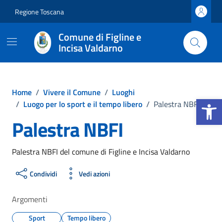
Vai ai contenuti
Vai al footer
Regione Toscana
Comune di Figline e
Incisa Valdarno
Home
/
Vivere il Comune
/
Luoghi
Apri la b
/
Luogo per lo sport e il tempo libero
/
Palestra NBFI
Palestra NBFI
Palestra NBFI del comune di Figline e Incisa Valdarno
Condividi
Vedi azioni
Argomenti
Sport
Tempo libero