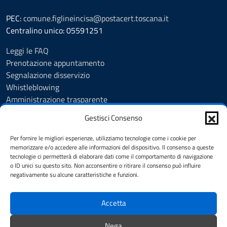
PEC:
comune.figlineincisa@postacert.toscana.it
Centralino unico: 05591251
Leggi le FAQ
Prenotazione appuntamento
Segnalazione disservizio
Whistleblowing
Amministrazione trasparente
Amministrazione trasparente fino al 29/10/2024
Gestisci Consenso
Nuovo Albo Pretorio
Albo Pretorio
Per fornire le migliori esperienze, utilizziamo tecnologie come i cookie per
Cookie Policy
memorizzare e/o accedere alle informazioni del dispositivo. Il consenso a queste
tecnologie ci permetterà di elaborare dati come il comportamento di navigazione
Informativa privacy
o ID unici su questo sito. Non acconsentire o ritirare il consenso può influire
Dichiarazione di accessibilità
negativamente su alcune caratteristiche e funzioni.
Note legali
Accetta
SEGUICI SU
Nega