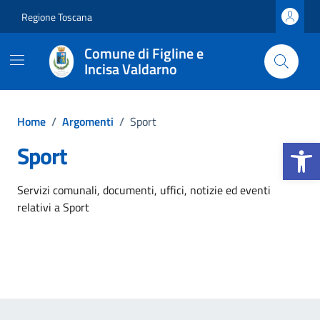
Vai ai contenuti
Vai al footer
Regione Toscana
Comune di Figline e
Incisa Valdarno
Home
/
Argomenti
/
Sport
Apri la b
Sport
Dettagli dell'argomento
Servizi comunali, documenti, uffici, notizie ed eventi
relativi a Sport