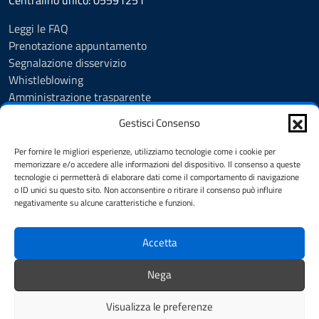
Centralino unico: 05591251
Leggi le FAQ
Prenotazione appuntamento
Segnalazione disservizio
Whistleblowing
Amministrazione trasparente
Amministrazione trasparente fino al 29/10/2024
Gestisci Consenso
Nuovo Albo Pretorio
Albo Pretorio
Per fornire le migliori esperienze, utilizziamo tecnologie come i cookie per
Cookie Policy
memorizzare e/o accedere alle informazioni del dispositivo. Il consenso a queste
tecnologie ci permetterà di elaborare dati come il comportamento di navigazione
Informativa privacy
o ID unici su questo sito. Non acconsentire o ritirare il consenso può influire
Dichiarazione di accessibilità
negativamente su alcune caratteristiche e funzioni.
Note legali
Accetta
SEGUICI SU
Nega
Facebook
Instagram
YouTube
Visualizza le preferenze