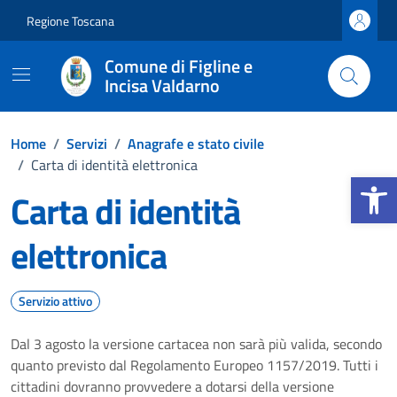
Vai ai contenuti
Vai al footer
Regione Toscana
Comune di Figline e
Incisa Valdarno
Home
/
Servizi
/
Anagrafe e stato civile
/
Carta di identità elettronica
Apri la b
Carta di identità
elettronica
Servizio attivo
Dal 3 agosto la versione cartacea non sarà più valida, secondo
quanto previsto dal Regolamento Europeo 1157/2019. Tutti i
cittadini dovranno provvedere a dotarsi della versione