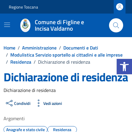
Vai ai contenuti
Vai al footer
Regione Toscana
Comune di Figline e
Incisa Valdarno
Home
/
Amministrazione
/
Documenti e Dati
/
Modulistica Servizio sportello ai cittadini e alle imprese
Apri la b
/
Residenza
/
Dichiarazione di residenza
Dichiarazione di residenza
Dettagli del documento
Dichiarazione di residenza
Condividi
Vedi azioni
Argomenti
Anagrafe e stato civile
Residenza