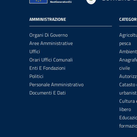
AMMINISTRAZIONE
CATEGORI
Organi Di Governo
Agricolt
Aree Amministrative
pesca
Uffici
Ambient
Orari Uffici Comunali
Anagrafe
Enti E Fondazioni
civile
Politici
Autorizz
Personale Amministrativo
Catasto 
Documenti E Dati
urbanist
Cultura
libero
Educazi
formazi