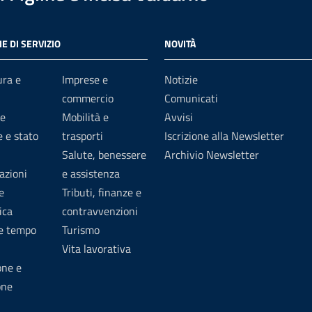
E DI SERVIZIO
NOVITÀ
ura e
Imprese e
Notizie
commercio
Comunicati
e
Mobilità e
Avvisi
 e stato
trasporti
Iscrizione alla Newsletter
Salute, benessere
Archivio Newsletter
azioni
e assistenza
e
Tributi, finanze e
ica
contravvenzioni
 e tempo
Turismo
Vita lavorativa
one e
one