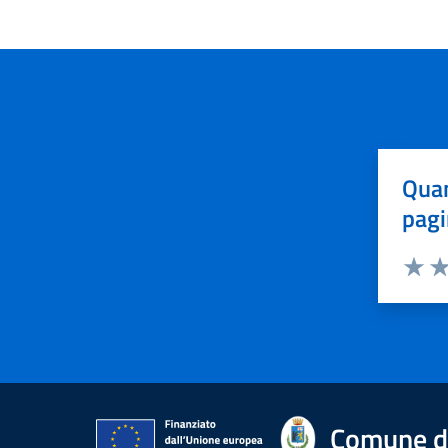
Quan
pagi
Valuta 
Val
Comune di