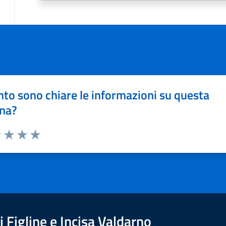
to sono chiare le informazioni su questa
na?
1 stelle su 5
uta 2 stelle su 5
Valuta 3 stelle su 5
Valuta 4 stelle su 5
Valuta 5 stelle su 5
 Figline e Incisa Valdarno