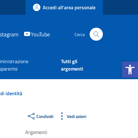
Accedi all'area personale
nstagram
YouTube
Cerca
Apri la b
inistrazione
Tutti gli
sparente
argomenti
di identità
Condividi
Vedi azioni
Argomenti