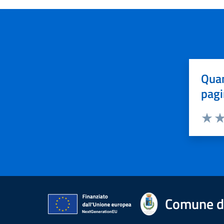
Quan
pagi
Valuta 
Val
Comune di