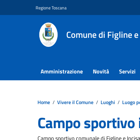
Vai ai contenuti
Vai al footer
Regione Toscana
Comune di Figline e
Amministrazione
Novità
Servizi
Home
/
Vivere il Comune
/
Luoghi
/
Luogo pe
Campo sportivo 
Campo sportivo comunale di Figline e Incis