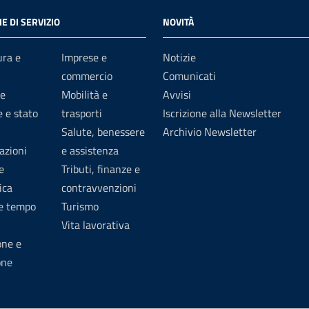
E DI SERVIZIO
NOVITÀ
ura e
Imprese e
Notizie
commercio
Comunicati
e
Mobilità e
Avvisi
 e stato
trasporti
Iscrizione alla Newsletter
Salute, benessere
Archivio Newsletter
azioni
e assistenza
e
Tributi, finanze e
ica
contravvenzioni
 e tempo
Turismo
Vita lavorativa
one e
one