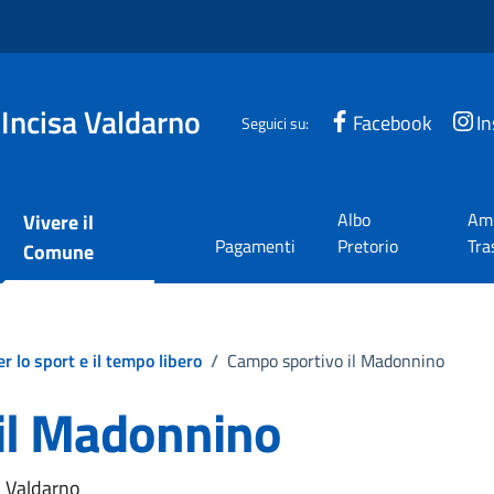
 Incisa Valdarno
Facebook
I
Seguici su:
Albo
Amm
Vivere il
Pagamenti
Pretorio
Tra
Comune
r lo sport e il tempo libero
/
Campo sportivo il Madonnino
il Madonnino
a Valdarno