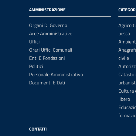
AMMINISTRAZIONE
CATEGORI
Organi Di Governo
Agricolt
Aree Amministrative
pesca
Uffici
Ambient
Orari Uffici Comunali
Anagrafe
Enti E Fondazioni
civile
Politici
Autorizz
Personale Amministrativo
Catasto 
Documenti E Dati
urbanist
Cultura
libero
Educazi
formazi
CONTATTI