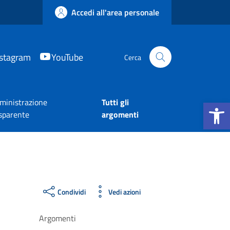
Accedi all'area personale
nstagram
YouTube
Cerca
Apri la b
inistrazione
Tutti gli
sparente
argomenti
Condividi
Vedi azioni
Argomenti