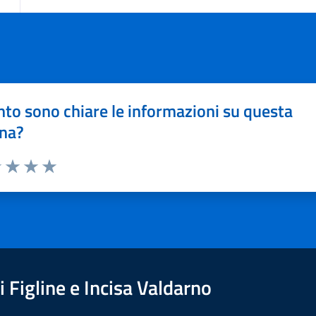
to sono chiare le informazioni su questa
na?
1 stelle su 5
uta 2 stelle su 5
Valuta 3 stelle su 5
Valuta 4 stelle su 5
Valuta 5 stelle su 5
 Figline e Incisa Valdarno