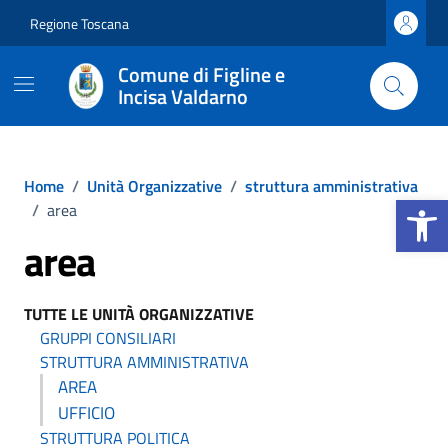
Vai ai contenuti
Vai al footer
Regione Toscana
Comune di Figline e
Incisa Valdarno
Home
/
Unità Organizzative
/
struttura amministrativa
Apri la b
/
area
area
TUTTE LE UNITÀ ORGANIZZATIVE
GRUPPI CONSILIARI
STRUTTURA AMMINISTRATIVA
AREA
UFFICIO
STRUTTURA POLITICA