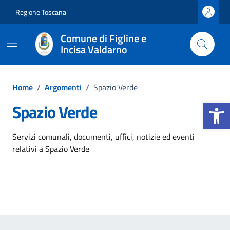
Vai ai contenuti
Vai al footer
Regione Toscana
Comune di Figline e
Incisa Valdarno
Home
/
Argomenti
/
Spazio Verde
Apri la b
Spazio Verde
Dettagli dell'argomento
Servizi comunali, documenti, uffici, notizie ed eventi
relativi a Spazio Verde