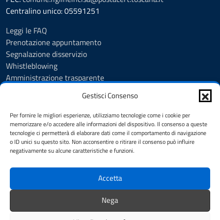
Centralino unico: 05591251
Leggi le FAQ
Prenotazione appuntamento
Segnalazione disservizio
Whistleblowing
Amministrazione trasparente
Amministrazione trasparente fino al 29/10/2024
Gestisci Consenso
Nuovo Albo Pretorio
Albo Pretorio
Per fornire le migliori esperienze, utilizziamo tecnologie come i cookie per
Cookie Policy
memorizzare e/o accedere alle informazioni del dispositivo. Il consenso a queste
tecnologie ci permetterà di elaborare dati come il comportamento di navigazione
Informativa privacy
o ID unici su questo sito. Non acconsentire o ritirare il consenso può influire
Dichiarazione di accessibilità
negativamente su alcune caratteristiche e funzioni.
Note legali
Accetta
SEGUICI SU
Nega
Facebook
Instagram
YouTube