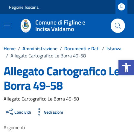
Vai ai contenuti
Vai al footer
Regione Toscana
Comune di Figline e
Incisa Valdarno
Home
/
Amministrazione
/
Documenti e Dati
/
Istanza
/
Allegato Cartografico Le Borra 49-58
Apri la b
Allegato Cartografico Le
Borra 49-58
Dettagli del documento
Allegato Cartografico Le Borra 49-58
Condividi
Vedi azioni
Argomenti