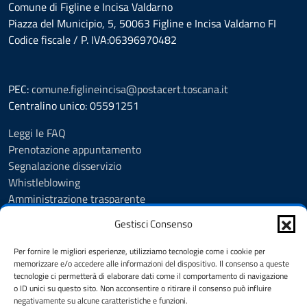
Comune di Figline e Incisa Valdarno
Piazza del Municipio, 5, 50063 Figline e Incisa Valdarno FI
Codice fiscale / P. IVA:06396970482
PEC:
comune.figlineincisa@postacert.toscana.it
Centralino unico: 05591251
Leggi le FAQ
Prenotazione appuntamento
Segnalazione disservizio
Whistleblowing
Amministrazione trasparente
Amministrazione trasparente fino al 29/10/2024
Gestisci Consenso
Nuovo Albo Pretorio
Albo Pretorio
Per fornire le migliori esperienze, utilizziamo tecnologie come i cookie per
Cookie Policy
memorizzare e/o accedere alle informazioni del dispositivo. Il consenso a queste
tecnologie ci permetterà di elaborare dati come il comportamento di navigazione
Informativa privacy
o ID unici su questo sito. Non acconsentire o ritirare il consenso può influire
Dichiarazione di accessibilità
negativamente su alcune caratteristiche e funzioni.