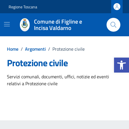
Vai ai contenuti
Vai al footer
Regione Toscana
Comune di Figline e
Incisa Valdarno
Home
/
Argomenti
/
Protezione civile
Apri la b
Protezione civile
Dettagli dell'argomento
Servizi comunali, documenti, uffici, notizie ed eventi
relativi a Protezione civile