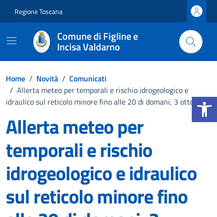
Vai ai contenuti
Vai al footer
Regione Toscana
Comune di Figline e
Incisa Valdarno
Home
/
Novità
/
Comunicati
/
Allerta meteo per temporali e rischio idrogeologico e
Apri la b
idraulico sul reticolo minore fino alle 20 di domani, 3 ottobre
Allerta meteo per
temporali e rischio
idrogeologico e idraulico
sul reticolo minore fino