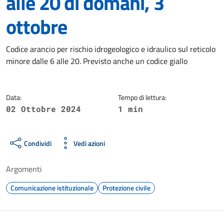
alle 20 di domani, 3
ottobre
Dettagli della notizia
Codice arancio per rischio idrogeologico e idraulico sul reticolo
minore dalle 6 alle 20. Previsto anche un codice giallo
Data:
Tempo di lettura:
02 Ottobre 2024
1 min
Condividi
Vedi azioni
Argomenti
Comunicazione istituzionale
Protezione civile