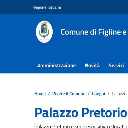
Vai ai contenuti
Vai al footer
Regione Toscana
Comune di Figline e
Amministrazione
Novità
Servizi
Home
/
Vivere il Comune
/
Luoghi
/
Palazzo 
Palazzo Pretorio
Palazzo Pretorio è sede espositiva e locatio