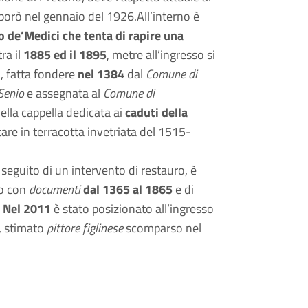
borò nel gennaio del 1926.All’interno è
 de’Medici che tenta di rapire una
ra il
1885 ed il 1895
, metre all’ingresso si
o, fatta fondere
nel 1384
dal
Comune di
 Senio
e assegnata al
Comune di
Nella cappella dedicata ai
caduti della
are in terracotta invetriata del 1515-
a seguito di un intervento di restauro, è
io con
documenti
dal 1365 al 1865
e di
.
Nel 2011
è stato posizionato all’ingresso
, stimato
pittore figlinese
scomparso nel