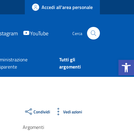
Accedi all'area personale
nstagram
YouTube
Cerca
Apri la b
inistrazione
Tutti gli
sparente
argomenti
Condividi
Vedi azioni
Argomenti