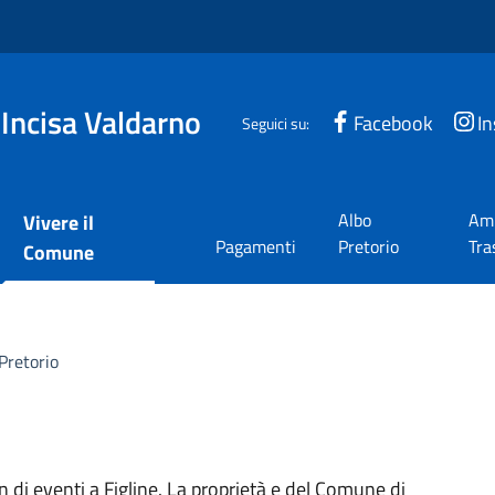
 Incisa Valdarno
Facebook
I
Seguici su:
Albo
Amm
Vivere il
Pagamenti
Pretorio
Tra
Comune
Pretorio
n di eventi a Figline. La proprietà e del Comune di