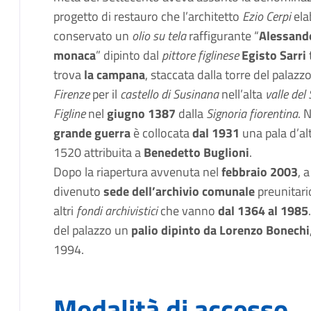
progetto di restauro che l’architetto
Ezio Cerpi
ela
conservato un
olio su tela
raffigurante “
Alessando
monaca
” dipinto dal
pittore figlinese
Egisto Sarri
t
trova
la campana
, staccata dalla torre del palazz
Firenze
per il
castello di Susinana
nell’alta
valle del
Figline
nel
giugno 1387
dalla
Signoria fiorentina
. 
grande guerra
è collocata
dal 1931
una pala d’alt
1520 attribuita a
Benedetto Buglioni
.
Dopo la riapertura avvenuta nel
febbraio 2003
, 
divenuto
sede dell’archivio comunale
preunitar
altri
fondi archivistici
che vanno
dal 1364 al 1985
del palazzo un
palio dipinto da Lorenzo Bonechi
1994.
Modalità di accesso