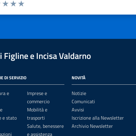
1 stelle su 5
uta 2 stelle su 5
Valuta 3 stelle su 5
Valuta 4 stelle su 5
Valuta 5 stelle su 5
 Figline e Incisa Valdarno
E DI SERVIZIO
NOVITÀ
ura e
Imprese e
Notizie
commercio
Comunicati
e
Mobilità e
Avvisi
 e stato
trasporti
Iscrizione alla Newsletter
Salute, benessere
Archivio Newsletter
azioni
e assistenza