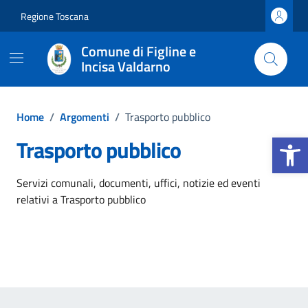
Vai ai contenuti
Vai al footer
Regione Toscana
Comune di Figline e
Incisa Valdarno
Home
/
Argomenti
/
Trasporto pubblico
Apri la b
Trasporto pubblico
Dettagli dell'argomento
Servizi comunali, documenti, uffici, notizie ed eventi
relativi a Trasporto pubblico