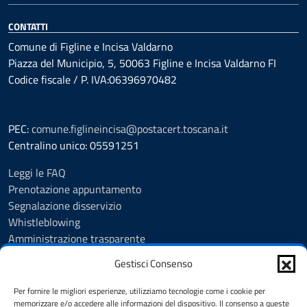
CONTATTI
Comune di Figline e Incisa Valdarno
Piazza del Municipio, 5, 50063 Figline e Incisa Valdarno FI
Codice fiscale / P. IVA:06396970482
PEC:
comune.figlineincisa@postacert.toscana.it
Centralino unico: 05591251
Leggi le FAQ
Prenotazione appuntamento
Segnalazione disservizio
Whistleblowing
Amministrazione trasparente
Amministrazione trasparente fino al 29/10/2024
Gestisci Consenso
Nuovo Albo Pretorio
Albo Pretorio
Per fornire le migliori esperienze, utilizziamo tecnologie come i cookie per
Cookie Policy
memorizzare e/o accedere alle informazioni del dispositivo. Il consenso a queste