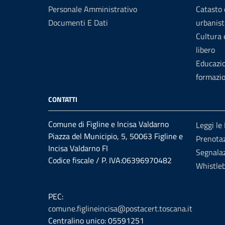
Personale Amministrativo
Catasto 
Documenti E Dati
urbanist
Cultura
libero
Educazi
formazi
CONTATTI
Comune di Figline e Incisa Valdarno
Leggi le
Piazza del Municipio, 5, 50063 Figline e
Prenota
Incisa Valdarno FI
Segnalaz
Codice fiscale / P. IVA:06396970482
Whistle
PEC:
comune.figlineincisa@postacert.toscana.it
Centralino unico: 05591251