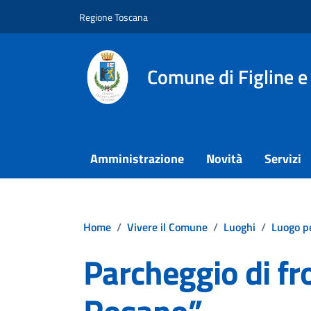
Vai ai contenuti
Vai al footer
Regione Toscana
Comune di Figline e
Amministrazione
Novità
Servizi
Home
/
Vivere il Comune
/
Luoghi
/
Luogo pe
Parcheggio di fr