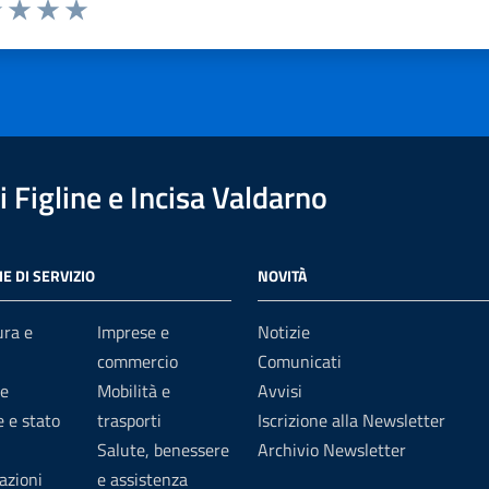
1 stelle su 5
uta 2 stelle su 5
Valuta 3 stelle su 5
Valuta 4 stelle su 5
Valuta 5 stelle su 5
 Figline e Incisa Valdarno
E DI SERVIZIO
NOVITÀ
ura e
Imprese e
Notizie
commercio
Comunicati
e
Mobilità e
Avvisi
 e stato
trasporti
Iscrizione alla Newsletter
Salute, benessere
Archivio Newsletter
azioni
e assistenza