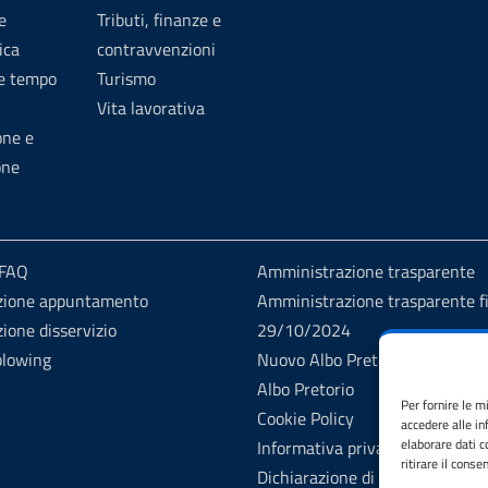
e
Tributi, finanze e
ica
contravvenzioni
 e tempo
Turismo
Vita lavorativa
one e
one
 FAQ
Amministrazione trasparente
zione appuntamento
Amministrazione trasparente fi
ione disservizio
29/10/2024
blowing
Nuovo Albo Pretorio
Albo Pretorio
Per fornire le m
Cookie Policy
accedere alle in
elaborare dati 
Informativa privacy
ritirare il cons
Dichiarazione di accessibilità