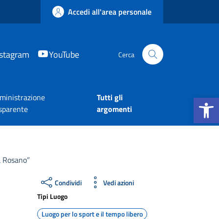
Accedi all'area personale
nstagram
YouTube
Cerca
Apri la b
inistrazione
Tutti gli
sparente
argomenti
a Rosano”
Condividi
Vedi azioni
Tipi Luogo
Luogo per lo sport e il tempo libero