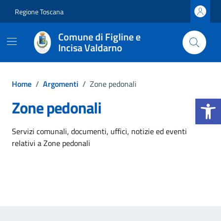
Vai ai contenuti
Vai al footer
Regione Toscana
Comune di Figline e
Incisa Valdarno
Home
/
Argomenti
/
Zone pedonali
Apri la b
Zone pedonali
Dettagli dell'argomento
Servizi comunali, documenti, uffici, notizie ed eventi
relativi a Zone pedonali