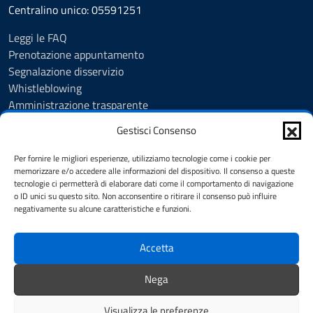
Centralino unico: 05591251
Leggi le FAQ
Prenotazione appuntamento
Segnalazione disservizio
Whistleblowing
Amministrazione trasparente
Amministrazione trasparente fino al 29/10/2024
Gestisci Consenso
Nuovo Albo Pretorio
Albo Pretorio
Per fornire le migliori esperienze, utilizziamo tecnologie come i cookie per
Cookie Policy
memorizzare e/o accedere alle informazioni del dispositivo. Il consenso a queste
tecnologie ci permetterà di elaborare dati come il comportamento di navigazione
Informativa privacy
o ID unici su questo sito. Non acconsentire o ritirare il consenso può influire
Dichiarazione di accessibilità
negativamente su alcune caratteristiche e funzioni.
Note legali
Accetta
SEGUICI SU
Nega
Facebook
Instagram
YouTube
Visualizza le preferenze