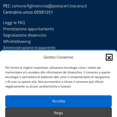
PEC:
comune.figlineincisa@postacert.toscana.it
Centralino unico: 05591251
Leggi le FAQ
Prenotazione appuntamento
Segnalazione disservizio
Whistleblowing
Amministrazione trasparente
Amministrazione trasparente fino al 29/10/2024
Gestisci Consenso
Nuovo Albo Pretorio
Albo Pretorio
Per fornire le migliori esperienze, utilizziamo tecnologie come i cookie per
Cookie Policy
memorizzare e/o accedere alle informazioni del dispositivo. Il consenso a queste
tecnologie ci permetterà di elaborare dati come il comportamento di navigazione
Informativa privacy
o ID unici su questo sito. Non acconsentire o ritirare il consenso può influire
Dichiarazione di accessibilità
negativamente su alcune caratteristiche e funzioni.
Note legali
Accetta
SEGUICI SU
Nega