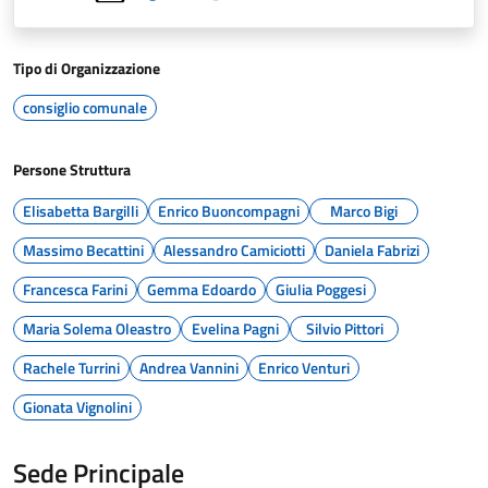
Tipo di Organizzazione
consiglio comunale
Persone Struttura
Elisabetta Bargilli
Enrico Buoncompagni
Marco Bigi
Massimo Becattini
Alessandro Camiciotti
Daniela Fabrizi
Francesca Farini
Gemma Edoardo
Giulia Poggesi
Maria Solema Oleastro
Evelina Pagni
Silvio Pittori
Rachele Turrini
Andrea Vannini
Enrico Venturi
Gionata Vignolini
Sede Principale