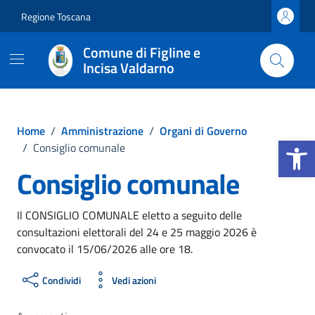
Vai ai contenuti
Vai al footer
Regione Toscana
Comune di Figline e
Incisa Valdarno
Home
/
Amministrazione
/
Organi di Governo
Apri la b
/
Consiglio comunale
Consiglio comunale
Il CONSIGLIO COMUNALE eletto a seguito delle
consultazioni elettorali del 24 e 25 maggio 2026 è
convocato il 15/06/2026 alle ore 18.
Condividi
Vedi azioni