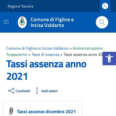
Vai ai contenuti
Vai al footer
Regione Toscana
Comune di Figline e
Incisa Valdarno
Comune di Figline e Incisa Valdarno
>
Amministrazione
Apri la b
Trasparente
>
Tassi di assenza
>
Tassi assenza anno 2021
Tassi assenza anno
2021
Condividi
Vedi azioni
Tassi assenze dicembre 2021