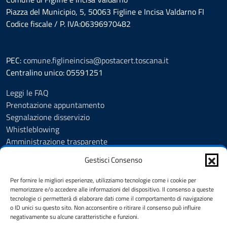
Piazza del Municipio, 5, 50063 Figline e Incisa Valdarno FI
Codice fiscale / P. IVA:06396970482
PEC:
comune.figlineincisa@postacert.toscana.it
Centralino unico: 05591251
Leggi le FAQ
Prenotazione appuntamento
Segnalazione disservizio
Whistleblowing
Amministrazione trasparente
Amministrazione trasparente fino al 29/10/2024
Gestisci Consenso
Nuovo Albo Pretorio
Albo Pretorio
Per fornire le migliori esperienze, utilizziamo tecnologie come i cookie per
Cookie Policy
memorizzare e/o accedere alle informazioni del dispositivo. Il consenso a queste
tecnologie ci permetterà di elaborare dati come il comportamento di navigazione
Informativa privacy
o ID unici su questo sito. Non acconsentire o ritirare il consenso può influire
Dichiarazione di accessibilità
negativamente su alcune caratteristiche e funzioni.
Note legali