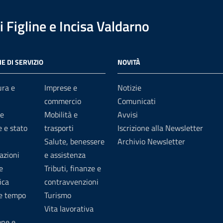
 Figline e Incisa Valdarno
E DI SERVIZIO
NOVITÀ
ura e
Imprese e
Notizie
commercio
Comunicati
e
Mobilità e
Avvisi
 e stato
trasporti
Iscrizione alla Newsletter
Salute, benessere
Archivio Newsletter
azioni
e assistenza
e
Tributi, finanze e
ica
contravvenzioni
 e tempo
Turismo
Vita lavorativa
one e