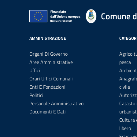
Comune di
AMMINISTRAZIONE
CATEGORI
Organi Di Governo
Agricolt
Aree Amministrative
pesca
Uffici
Ambient
Orari Uffici Comunali
Anagrafe
Enti E Fondazioni
civile
Politici
Autorizz
Personale Amministrativo
Catasto 
Documenti E Dati
urbanist
Cultura
libero
Educazi