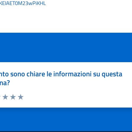
KEIAET0M23wPiKHL
to sono chiare le informazioni su questa
na?
1 stelle su 5
uta 2 stelle su 5
Valuta 3 stelle su 5
Valuta 4 stelle su 5
Valuta 5 stelle su 5