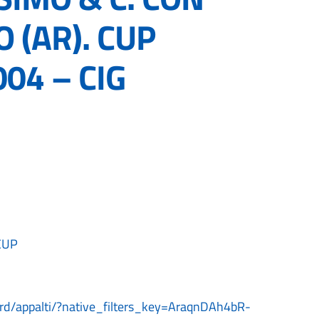
 (AR). CUP
04 – CIG
 CUP
oard/appalti/?native_filters_key=AraqnDAh4bR-