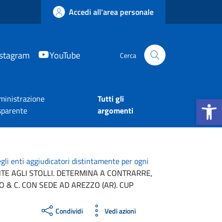
Accedi all'area personale
nstagram
YouTube
Cerca
Apri la b
inistrazione
Tutti gli
sparente
argomenti
egli enti aggiudicatori distintamente per ogni
E AGLI STOLLI. DETERMINA A CONTRARRE,
 & C. CON SEDE AD AREZZO (AR). CUP
Condividi
Vedi azioni