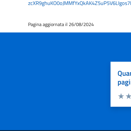
zcXR9ghuKO0oJMMfYxQkAK4Z5uP5V6LIgos7
Pagina aggiornata il 26/08/2024
Quan
pagi
Valuta 
Val