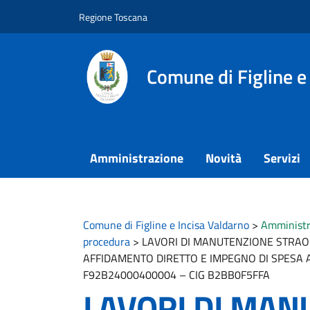
Vai ai contenuti
Vai al footer
Regione Toscana
Comune di Figline e
Amministrazione
Novità
Servizi
Comune di Figline e Incisa Valdarno
>
Amministr
procedura
>
LAVORI DI MANUTENZIONE STRAOR
AFFIDAMENTO DIRETTO E IMPEGNO DI SPESA A 
F92B24000400004 – CIG B2BB0F5FFA
LAVORI DI MAN