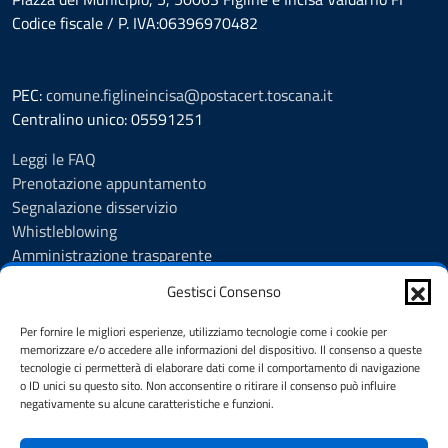
Codice fiscale / P. IVA:06396970482
PEC:
comune.figlineincisa@postacert.toscana.it
Centralino unico: 05591251
Leggi le FAQ
Prenotazione appuntamento
Segnalazione disservizio
Whistleblowing
Amministrazione trasparente
Amministrazione trasparente fino al 29/10/2024
Gestisci Consenso
Nuovo Albo Pretorio
Albo Pretorio
Per fornire le migliori esperienze, utilizziamo tecnologie come i cookie per
Cookie Policy
memorizzare e/o accedere alle informazioni del dispositivo. Il consenso a queste
tecnologie ci permetterà di elaborare dati come il comportamento di navigazione
Informativa privacy
o ID unici su questo sito. Non acconsentire o ritirare il consenso può influire
Dichiarazione di accessibilità
negativamente su alcune caratteristiche e funzioni.
Note legali