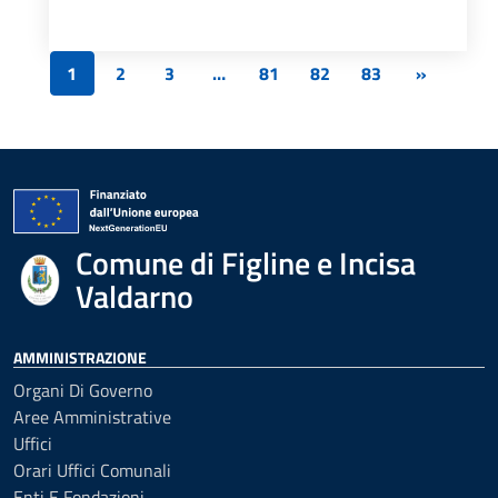
1
2
3
…
81
82
83
»
Comune di Figline e Incisa
Valdarno
AMMINISTRAZIONE
Organi Di Governo
Aree Amministrative
Uffici
Orari Uffici Comunali
Enti E Fondazioni