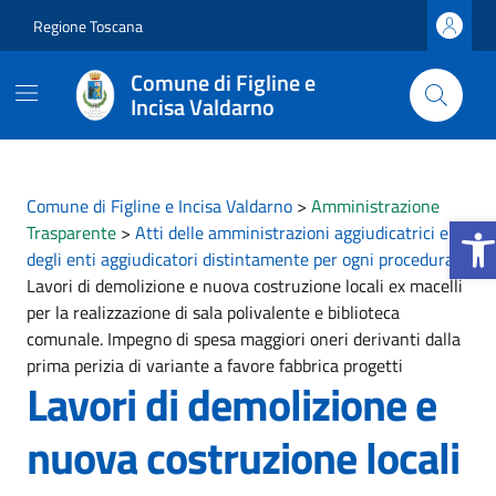
Vai ai contenuti
Vai al footer
Regione Toscana
Comune di Figline e
Incisa Valdarno
Comune di Figline e Incisa Valdarno
>
Amministrazione
Apri la
Trasparente
>
Atti delle amministrazioni aggiudicatrici e
degli enti aggiudicatori distintamente per ogni procedura
>
Lavori di demolizione e nuova costruzione locali ex macelli
per la realizzazione di sala polivalente e biblioteca
comunale. Impegno di spesa maggiori oneri derivanti dalla
prima perizia di variante a favore fabbrica progetti
Lavori di demolizione e
nuova costruzione locali