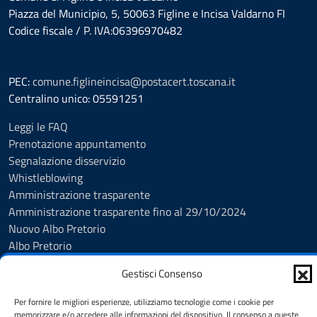
Piazza del Municipio, 5, 50063 Figline e Incisa Valdarno FI
Codice fiscale / P. IVA:06396970482
PEC:
comune.figlineincisa@postacert.toscana.it
Centralino unico: 05591251
Leggi le FAQ
Prenotazione appuntamento
Segnalazione disservizio
Whistleblowing
Amministrazione trasparente
Amministrazione trasparente fino al 29/10/2024
Nuovo Albo Pretorio
Albo Pretorio
Cookie Policy
Gestisci Consenso
Informativa privacy
Dichiarazione di accessibilità
Per fornire le migliori esperienze, utilizziamo tecnologie come i cookie per
Note legali
memorizzare e/o accedere alle informazioni del dispositivo. Il consenso a queste