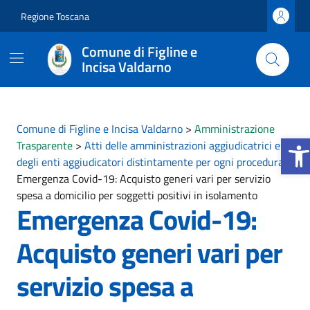
Vai ai contenuti
Vai al footer
Regione Toscana
Comune di Figline e
Incisa Valdarno
Comune di Figline e Incisa Valdarno
>
Amministrazione
Apri la
Trasparente
>
Atti delle amministrazioni aggiudicatrici e
degli enti aggiudicatori distintamente per ogni procedura
>
Emergenza Covid-19: Acquisto generi vari per servizio
spesa a domicilio per soggetti positivi in isolamento
Emergenza Covid-19:
Acquisto generi vari per
servizio spesa a