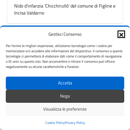
Nido d'infanzia 'Chicchirullò' del comune di Figline e
Incisa Valdarno
Gestisci Consenso
Nido d'infanzia 'Il Trenino'
Per fornire le migliori esperienze, utilizziamo tecnologie come i cookie per
memorizzare e/o accedere alle informazioni del dispositivo. Il consenso a queste
Nido d'infanzia 'Il Trenino'- Via Don P. Mazzolari del
tecnologie ci permetterà di elaborare dati come il comportamento di navigazione
comune di Figline e Incisa Valdarno
o ID unici su questo sito. Non acconsentire o ritirare il consenso può influire
negativamente su alcune caratteristiche e funzioni.
Accetta
Nido d'infanzia 'La Girandola'
Nega
Nido d'infanzia 'La Girandola' del comune di Figline
e Incisa Valdarno
Visualizza le preferenze
Cookie Policy
Privacy Policy