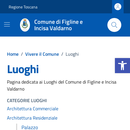
Vai ai contenuti
Vai al footer
Regione Toscana
Comune di Figline e
Incisa Valdarno
Home
/
Vivere il Comune
/
Luoghi
Apri la b
Luoghi
Pagina dedicata ai Luoghi del Comune di Figline e Incisa
Valdarno
CATEGORIE LUOGHI
Architettura Commerciale
Architettura Residenziale
Palazzo