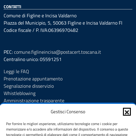
CONTATTI
Comune di Figline e Incisa Valdarno
Piazza del Municipio, 5, 50063 Figline e Incisa Valdarno FI
Codice fiscale / P. IVA:06396970482
PEC:
comune.figlineincisa@postacert.toscana.it
Centralino unico: 05591251
Leggi le FAQ
Prenotazione appuntamento
Segnalazione disservizio
Whistleblowing
Amministrazione trasparente
Amministrazione trasparente fino al 29/10/2024
Gestisci Consenso
Nuovo Albo Pretorio
Albo Pretorio
Per fornire le migliori esperienze, utilizziamo tecnologie come i cookie per
Cookie Policy
memorizzare e/o accedere alle informazioni del dispositivo. Il consenso a queste
tecnologie ci permetterà di elaborare dati come il comportamento di navigazione