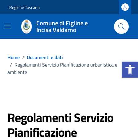
Vai ai contenuti
Vai al footer
Regione Toscana
Comune di Figline e
Incisa Valdarno
Home
/
Documenti e dati
Apri la b
/
Regolamenti Servizio Pianificazione urbanistica e
ambiente
Regolamenti Servizio
Pianificazione