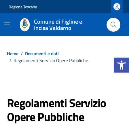
Vai ai contenuti
Vai al footer
Regione Toscana
Comune di Figline e
Incisa Valdarno
Home
/
Documenti e dati
Apri la b
/
Regolamenti Servizio Opere Pubbliche
Regolamenti Servizio
Opere Pubbliche