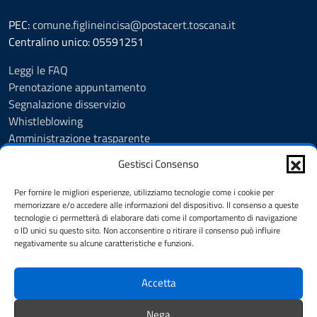
PEC:
comune.figlineincisa@postacert.toscana.it
Centralino unico: 05591251
Leggi le FAQ
Prenotazione appuntamento
Segnalazione disservizio
Whistleblowing
Amministrazione trasparente
Amministrazione trasparente fino al 29/10/2024
Gestisci Consenso
Nuovo Albo Pretorio
Albo Pretorio
Per fornire le migliori esperienze, utilizziamo tecnologie come i cookie per
Cookie Policy
memorizzare e/o accedere alle informazioni del dispositivo. Il consenso a queste
tecnologie ci permetterà di elaborare dati come il comportamento di navigazione
Informativa privacy
o ID unici su questo sito. Non acconsentire o ritirare il consenso può influire
Dichiarazione di accessibilità
negativamente su alcune caratteristiche e funzioni.
Note legali
Accetta
SEGUICI SU
Nega