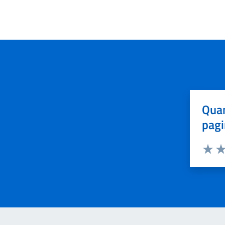
Quan
pagi
Valuta 
Val