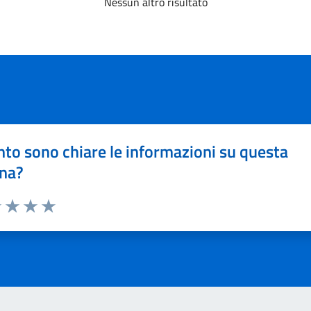
Nessun altro risultato
to sono chiare le informazioni su questa
na?
1 stelle su 5
uta 2 stelle su 5
Valuta 3 stelle su 5
Valuta 4 stelle su 5
Valuta 5 stelle su 5