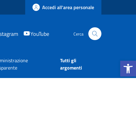
Accedi all'area personale
nstagram
YouTube
Cerca
Apri la b
inistrazione
Tutti gli
sparente
argomenti