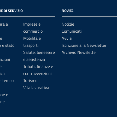
E DI SERVIZIO
NOVITÀ
ura e
Imprese e
Notizie
commercio
Comunicati
e
Mobilità e
Avvisi
 e stato
trasporti
Iscrizione alla Newsletter
Salute, benessere
Archivio Newsletter
azioni
e assistenza
e
Tributi, finanze e
ica
contravvenzioni
 e tempo
Turismo
Vita lavorativa
one e
one