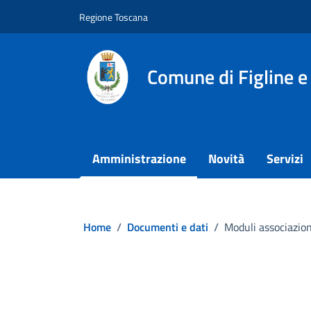
Vai ai contenuti
Vai al footer
Regione Toscana
Comune di Figline e
Amministrazione
Novità
Servizi
Home
/
Documenti e dati
/
Moduli associazion