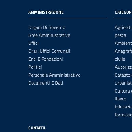
AMMINISTRAZIONE
CATEGORI
Organi Di Governo
Agricolt
Aree Amministrative
pesca
Uffici
Ambient
Orari Uffici Comunali
Anagrafe
Enti E Fondazioni
civile
Politici
Autorizz
Personale Amministrativo
Catasto 
Documenti E Dati
urbanist
Cultura
libero
Educazi
formazi
CONTATTI