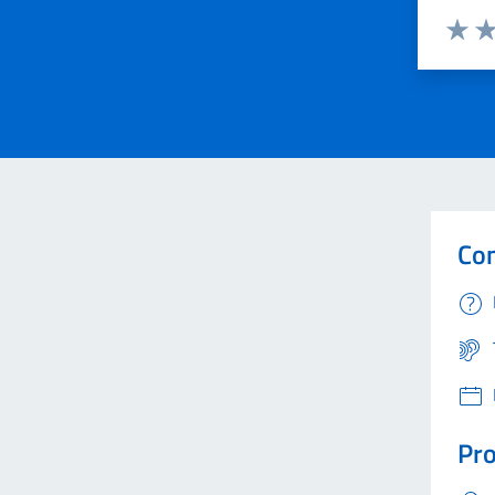
Valuta 
Val
Con
Pro