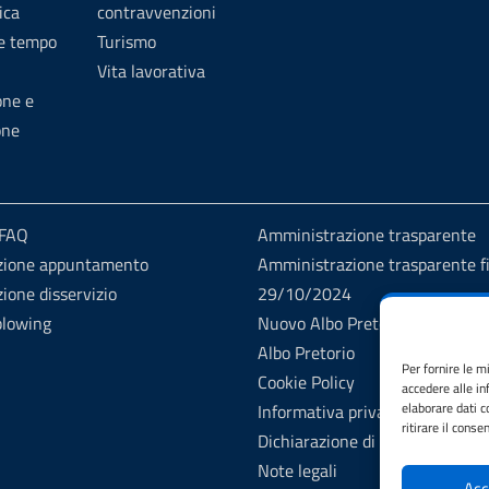
ica
contravvenzioni
 e tempo
Turismo
Vita lavorativa
one e
one
 FAQ
Amministrazione trasparente
zione appuntamento
Amministrazione trasparente fi
ione disservizio
29/10/2024
blowing
Nuovo Albo Pretorio
Albo Pretorio
Per fornire le m
Cookie Policy
accedere alle in
elaborare dati 
Informativa privacy
ritirare il cons
Dichiarazione di accessibilità
Note legali
Acc