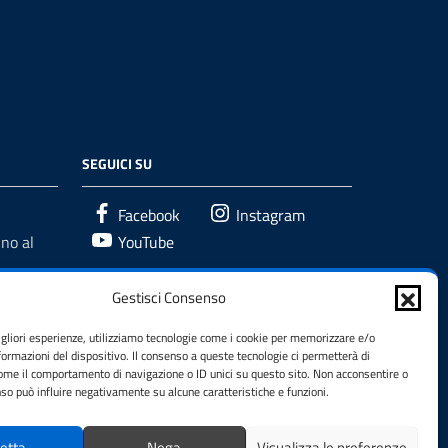
SEGUICI SU
Facebook
Instagram
no al
YouTube
Gestisci Consenso
igliori esperienze, utilizziamo tecnologie come i cookie per memorizzare e/o
formazioni del dispositivo. Il consenso a queste tecnologie ci permetterà di
come il comportamento di navigazione o ID unici su questo sito. Non acconsentire o
enso può influire negativamente su alcune caratteristiche e funzioni.
etta
Nega
Visualizza le preferenze