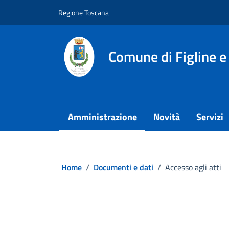
Vai ai contenuti
Vai al footer
Regione Toscana
Comune di Figline e
Amministrazione
Novità
Servizi
Home
/
Documenti e dati
/
Accesso agli atti