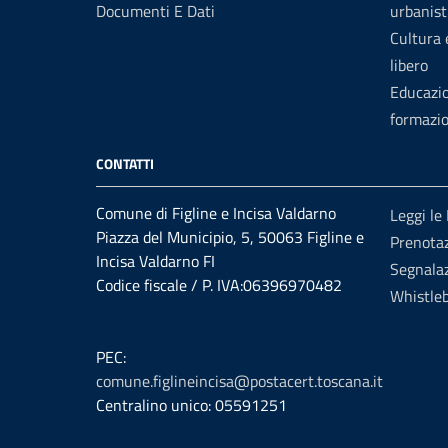
Documenti E Dati
urbanist
Cultura
libero
Educazi
formazi
CONTATTI
Comune di Figline e Incisa Valdarno
Leggi le
Piazza del Municipio, 5, 50063 Figline e
Prenota
Incisa Valdarno FI
Segnalaz
Codice fiscale / P. IVA:06396970482
Whistle
PEC:
comune.figlineincisa@postacert.toscana.it
Centralino unico: 05591251