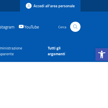
Accedi all'area personale
nstagram
YouTube
Cerca
Apri la b
inistrazione
Tutti gli
sparente
argomenti