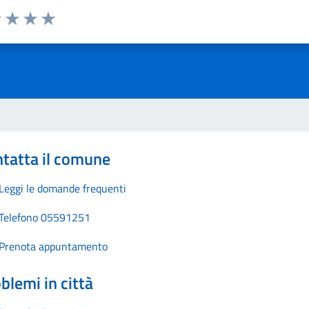
1 stelle su 5
uta 2 stelle su 5
Valuta 3 stelle su 5
Valuta 4 stelle su 5
Valuta 5 stelle su 5
tatta il comune
Leggi le domande frequenti
Telefono 05591251
Prenota appuntamento
blemi in città