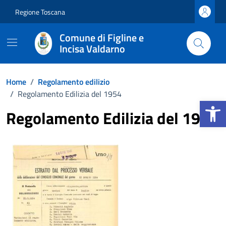
Vai ai contenuti
Vai al footer
Regione Toscana
Comune di Figline e
Incisa Valdarno
Home
/
Regolamento edilizio
/
Regolamento Edilizia del 1954
Apri la b
Regolamento Edilizia del 1954