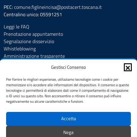
PEC:
comune.figlineincisa@postacert.toscana.it
Centralino unico: 05591251
Leggi le FAQ
Prenotazione appuntamento
Segnalazione disservizio
Whistleblowing
Amministrazione trasparente
Amministrazione trasparente fino al 29/10/2024
Gestisci Consenso
Nuovo Albo Pretorio
Albo Pretorio
Per fornire le migliori esperienze, utilizziamo tecnologie come i cookie per
Cookie Policy
memorizzare e/o accedere alle informazioni del dispositivo. Il consenso a queste
tecnologie ci permetterà di elaborare dati come il comportamento di navigazione
Informativa privacy
o ID unici su questo sito. Non acconsentire o ritirare il consenso può influire
Dichiarazione di accessibilità
negativamente su alcune caratteristiche e funzioni.
Note legali
Accetta
SEGUICI SU
Nega