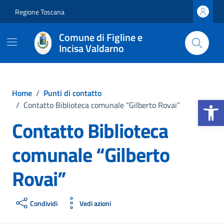
Vai ai contenuti
Vai al footer
Regione Toscana
Comune di Figline e
Incisa Valdarno
Home
/
Punti di contatto
Apri la b
/
Contatto Biblioteca comunale “Gilberto Rovai”
Contatto Biblioteca
comunale “Gilberto
Rovai”
Condividi
Vedi azioni