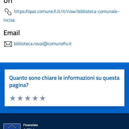
Url
https://opac.comune.fi.it/it/now/biblioteca-comunale-
incisa
Email
biblioteca.rovai@comunefiv.it
Quanto sono chiare le informazioni su questa
pagina?
Valuta 1 stelle su 5
Valuta 2 stelle su 5
Valuta 3 stelle su 5
Valuta 4 stelle su 5
Valuta 5 stelle su 5