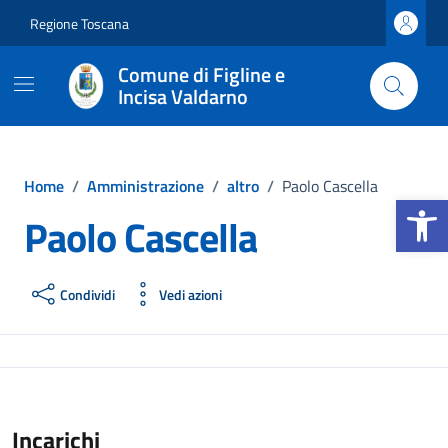
Vai ai contenuti
Vai al footer
Regione Toscana
Comune di Figline e
Incisa Valdarno
Home
/
Amministrazione
/
altro
/
Paolo Cascella
Apri la b
Paolo Cascella
Condividi
Vedi azioni
Incarichi