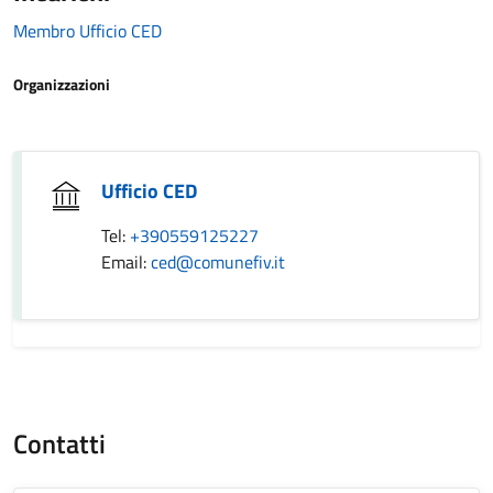
Membro Ufficio CED
Organizzazioni
Ufficio CED
Tel:
+390559125227
Email:
ced@comunefiv.it
Contatti